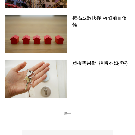
按揭成數抉擇 兩招補血伎
倆
買樓需果斷 擇時不如擇勢
廣告