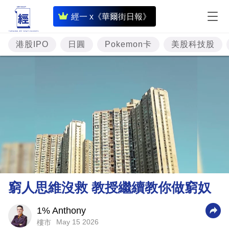
即
經一 x《華爾街日報》
時
財
港股IPO
日圓
Pokemon卡
美股科技股
經
專
題
投
資
樓
市
理
窮人思維沒救 教授繼續教你做窮奴
財
商
1% Anthony
May 15 2026
樓市
業