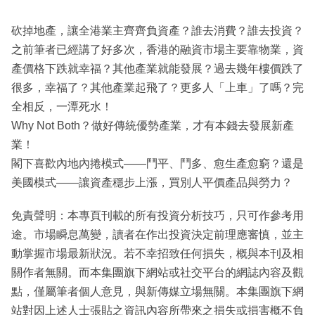
砍掉地產，讓全港業主齊齊負資產？誰去消費？誰去投資？
之前筆者已經講了好多次，香港的融資市場主要靠物業，資
產價格下跌就幸福？其他產業就能發展？過去幾年樓價跌了
很多，幸福了？其他產業起飛了？更多人「上車」了嗎？完
全相反，一潭死水！
Why Not Both？做好傳統優勢產業，才有本錢去發展新產
業！
閣下喜歡內地內捲模式——鬥平、鬥多、愈生產愈窮？還是
美國模式——讓資產穩步上漲，買別人平價產品與勞力？
免責聲明：本專頁刊載的所有投資分析技巧，只可作參考用
途。市場瞬息萬變，讀者在作出投資決定前理應審慎，並主
動掌握市場最新狀況。若不幸招致任何損失，概與本刊及相
關作者無關。而本集團旗下網站或社交平台的網誌內容及觀
點，僅屬筆者個人意見，與新傳媒立場無關。本集團旗下網
站對因上述人士張貼之資訊內容所帶來之損失或損害概不負