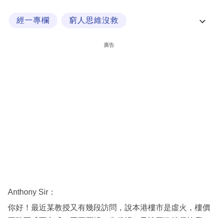
科
經一專欄
窮人思維沒救
技
教授繼續教你做窮奴
職
廣告
場
生
活
時
事
專
欄
訂
閱
Anthony Sir：
專
你好！最近某教授又有幾段訪問，說本港樓市是虛火，樓價
區