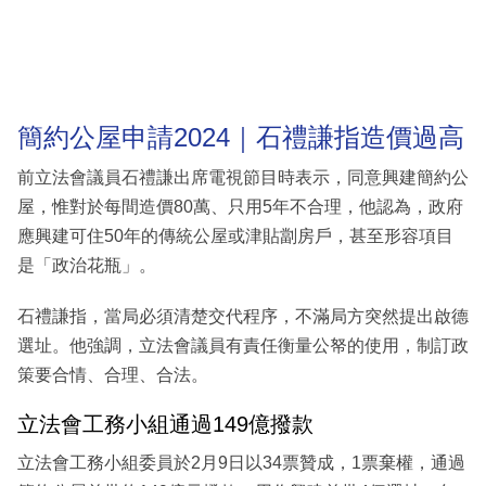
簡約公屋申請2024｜石禮謙指造價過高
前立法會議員石禮謙出席電視節目時表示，同意興建簡約公
屋，惟對於每間造價80萬、只用5年不合理，他認為，政府
應興建可住50年的傳統公屋或津貼劏房戶，甚至形容項目
是「政治花瓶」。
石禮謙指，當局必須清楚交代程序，不滿局方突然提出啟德
選址。他強調，立法會議員有責任衡量公帑的使用，制訂政
策要合情、合理、合法。
立法會工務小組通過149億撥款
立法會工務小組委員於2月9日以34票贊成，1票棄權，通過