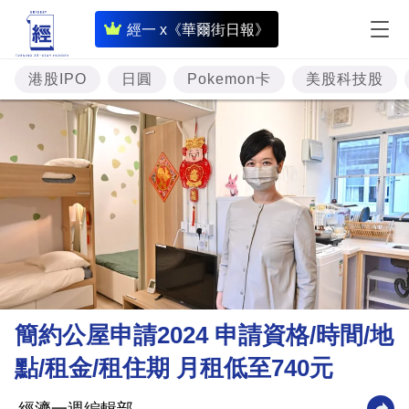
即
經一 x《華爾街日報》
時
財
港股IPO
日圓
Pokemon卡
美股科技股
經
專
題
投
資
樓
市
理
簡約公屋申請2024 申請資格/時間/地
財
點/租金/租住期 月租低至740元
商
業