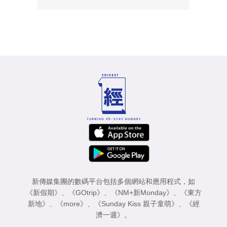
新傳媒集團的數碼平台包括多個網站和應用程式，如
《新假期》
、
《GOtrip》
、
《NM+新Monday》
、
《東方
新地》
、
《more》
、
《Sunday Kiss 親子童萌》
、
《經
濟一週》
。