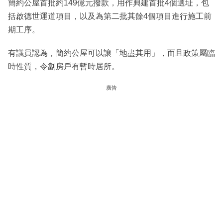
簡約公屋首批約149億元撥款，用作興建首批4個選址，包
括啟德世運道項目，以及為第二批其餘4個項目進行施工前
期工序。
有議員認為，簡約公屋可以讓「地盡其用」，而且政策屬臨
時性質，令劏房戶有暫時居所。
廣告