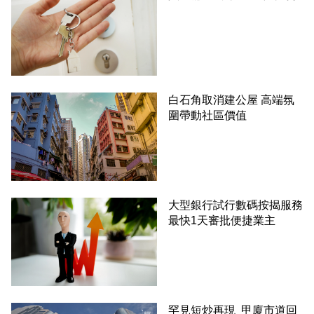
白石角取消建公屋 高端氛
圍帶動社區價值
大型銀行試行數碼按揭服務
最快1天審批便捷業主
罕見短炒再現 甲廈市道回