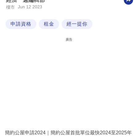
經濟一週編輯部
Jun 12 2023
樓市
科
技
申請資格
租金
經一提你
職
場
廣告
生
活
時
事
專
欄
訂
閱
專
簡約公屋申請2024｜簡約公屋首批單位最快2024至2025年
區