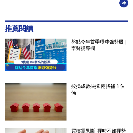
推薦閱讀
盤點今年首季環球強勢股｜
李聲揚專欄
按揭成數抉擇 兩招補血伎
倆
買樓需果斷 擇時不如擇勢