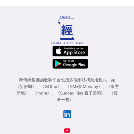
新傳媒集團的數碼平台包括多個網站和應用程式，如
《新假期》
、
《GOtrip》
、
《NM+新Monday》
、
《東方
新地》
、
《more》
、
《Sunday Kiss 親子童萌》
、
《經
濟一週》
。