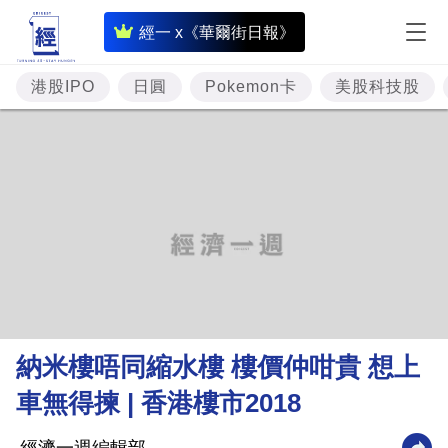
即
經一 x《華爾街日報》
時
財
港股IPO
日圓
Pokemon卡
美股科技股
經
專
題
投
資
樓
市
理
納米樓唔同縮水樓 樓價仲咁貴 想上
財
車無得揀 | 香港樓市2018
商
業