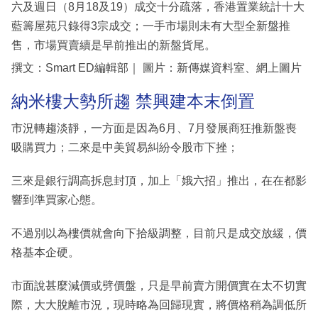
六及週日（8月18及19）成交十分疏落，香港置業統計十大
藍籌屋苑只錄得3宗成交；一手市場則未有大型全新盤推
售，市場買賣續是早前推出的新盤貨尾。
撰文：Smart ED編輯部｜ 圖片：新傳媒資料室、網上圖片
納米樓大勢所趨 禁興建本末倒置
市況轉趨淡靜，一方面是因為6月、7月發展商狂推新盤喪
吸購買力；二來是中美貿易糾紛令股市下挫；
三來是銀行調高拆息封頂，加上「娥六招」推出，在在都影
響到準買家心態。
不過別以為樓價就會向下拾級調整，目前只是成交放緩，價
格基本企硬。
市面說甚麼減價或劈價盤，只是早前賣方開價實在太不切實
際，大大脫離市況，現時略為回歸現實，將價格稍為調低所