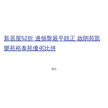
新居屋52折 邊個盤最平靚正 啟朗苑凱
樂苑裕泰苑優劣比併
廣告