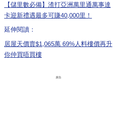
【儲里數必備】渣打亞洲萬里通萬事達
卡迎新禮遇最多可賺40,000里！
延伸閱讀：
居屋天價賣$1,065萬 69%人料樓價再升
你仲買唔買樓
廣告