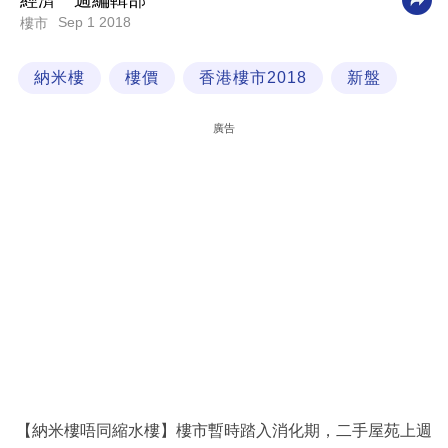
經濟一週編輯部
Sep 1 2018
樓市
科
技
納米樓
樓價
香港樓市2018
新盤
職
場
廣告
生
活
時
事
專
欄
訂
閱
專
【納米樓唔同縮水樓】樓市暫時踏入消化期，二手屋苑上週
區