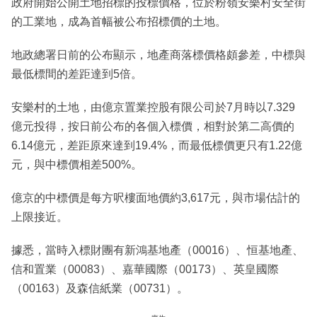
政府開始公開土地招標的投標價格，位於粉嶺安樂村安全街
的工業地，成為首幅被公布招標價的土地。
地政總署日前的公布顯示，地產商落標價格頗參差，中標與
最低標間的差距達到5倍。
安樂村的土地，由億京置業控股有限公司於7月時以7.329
億元投得，按日前公布的各個入標價，相對於第二高價的
6.14億元，差距原來達到19.4%，而最低標價更只有1.22億
元，與中標價相差500%。
億京的中標價是每方呎樓面地價約3,617元，與市場估計的
上限接近。
據悉，當時入標財團有新鴻基地產（00016）、恒基地產、
信和置業（00083）、嘉華國際（00173）、英皇國際
（00163）及森信紙業（00731）。