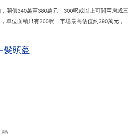
開價340萬至380萬元；300呎或以上可間兩房或三
例，單位面積只有260呎，市場最高估值約390萬元，
生髮頭盔
廣告