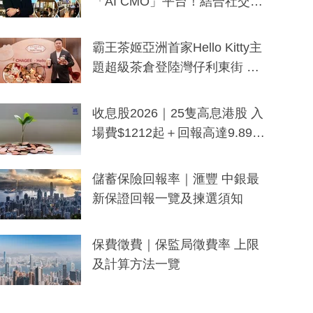
「AI CMO」平台！結合社交聆
聽與廣東話大模型 助中小企數
分鐘生成「貼地」宣傳短片
霸王茶姬亞洲首家Hello Kitty主
題超級茶倉登陸灣仔利東街 推
出首創「伯爵紅茶色」Hello Kitt
y及香港限定特調系列
收息股2026｜25隻高息港股 入
場費$1212起＋回報高達9.89
厘！持續更新
儲蓄保險回報率｜滙豐 中銀最
新保證回報一覽及揀選須知
保費徵費｜保監局徵費率 上限
及計算方法一覽