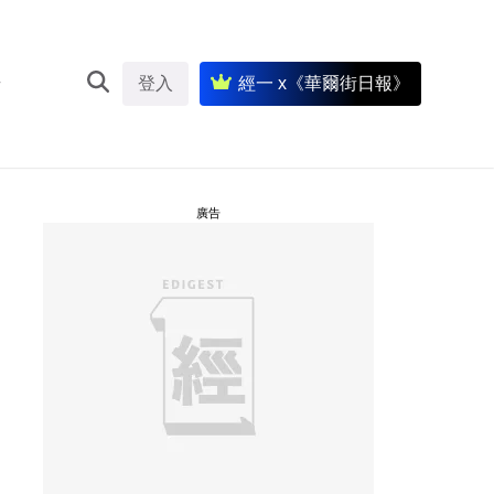
登入
經一 x《華爾街日報》
廣告