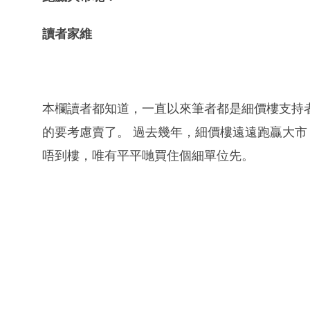
讀者家維
本欄讀者都知道，一直以來筆者都是細價樓支持
的要考慮賣了。 過去幾年，細價樓遠遠跑贏大
唔到樓，唯有平平哋買住個細單位先。