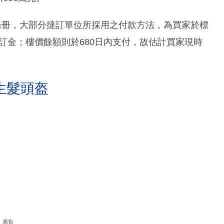
錄冊，大部分撻訂單位所採用之付款方法，為買家於標
0%訂金；樓價餘額則於680日內支付，故估計買家現時
生髮頭盔
廣告