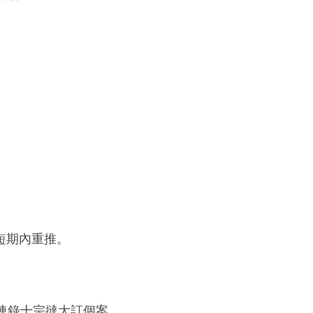
短期內重推。
連錄十宗撻大訂個案。