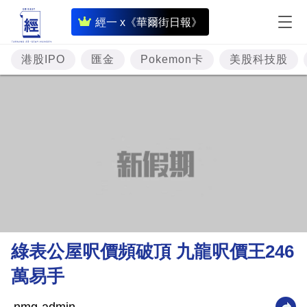
即
經一 x《華爾街日報》
時
財
港股IPO
匯金
Pokemon卡
美股科技股
經
專
題
投
資
樓
市
理
綠表公屋呎價頻破頂 九龍呎價王246
財
萬易手
商
業