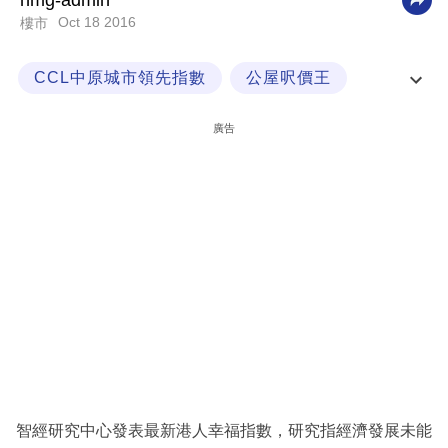
nmg-admin
Oct 18 2016
樓市
科
技
CCL中原城市領先指數
公屋呎價王
職
經一專欄
場
廣告
生
活
時
事
專
欄
訂
閱
專
智經研究中心發表最新港人幸福指數，研究指經濟發展未能
區