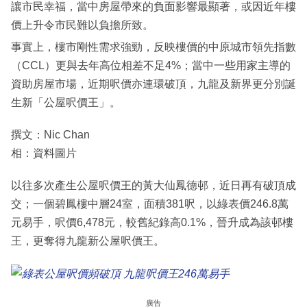
讓市民幸福，當中房屋帶來的負面影響最顯著，或因近年樓
價上升令市民難以負擔所致。
事實上，樓市剛性需求強勁，反映樓價的中原城市領先指數
（CCL）更與去年高位相差不足4%；當中一些用家主導的
資助房屋市場，近期呎價亦連環破頂，九龍及新界更分別誕
生新「公屋呎價王」。
撰文：Nic Chan
相：資料圖片
以往多次產生公屋呎價王的黃大仙鳳德邨，近日再有破頂成
交；一個碧鳳樓中層24室，面積381呎，以綠表價246.8萬
元易手，呎價6,478元，較舊紀錄高0.1%，晉升成為該邨樓
王，更奪得九龍新公屋呎價王。
廣告