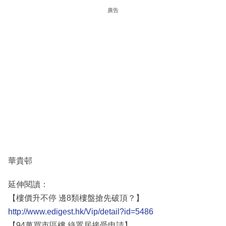
廣告
華貴邨
延伸閱讀：
【樓價升不停 邊8類樓盤搶先破頂？】
http://www.edigest.hk/Vip/detail?id=5486
【94萬買市區樓 綠置居接受申請】