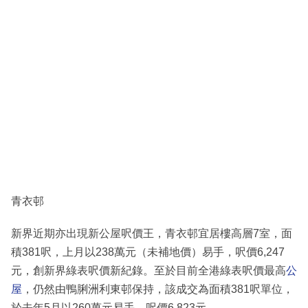
青衣邨
新界近期亦出現新公屋呎價王，青衣邨宜居樓高層7室，面
積381呎，上月以238萬元（未補地價）易手，呎價6,247
元，創新界綠表呎價新紀錄。至於目前全港綠表呎價最高
公
屋
，仍然由鴨脷洲利東邨保持，該成交為面積381呎單位，
於去年5月以260萬元易手，呎價6,823元。