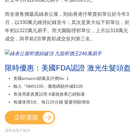
而全港售價最高綠表公屋，則由香港仔華貴邨單位於今年3
月，以330萬元維持紀錄至今；其次是黃大仙下邨單位，於
年初以322萬元易手。而大圍顯徑邨單位，上月以318萬元
成交，與早前2宗華貴邨成交並列第三名。
限時優惠：美國FDA認證 激光生髮頭盔
美國amazon鎖量及評價No. 1
輸入「NMG100」優惠碼額外減$100
香港用家真實試用 8週後效果已經顯著
每週使用3次、每日25分鐘 髮量明顯增加
立即選購
資料由客戶提供