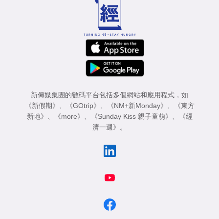
新傳媒集團的數碼平台包括多個網站和應用程式，如
《新假期》
、
《GOtrip》
、
《NM+新Monday》
、
《東方
新地》
、
《more》
、
《Sunday Kiss 親子童萌》
、
《經
濟一週》
。