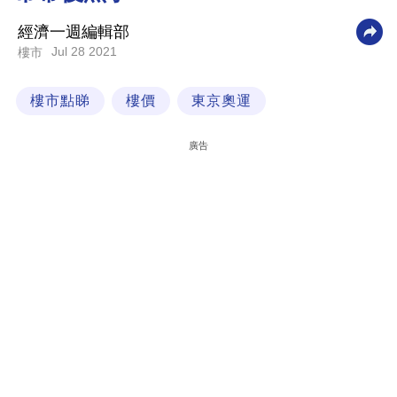
科
經濟一週編輯部
技
Jul 28 2021
樓市
職
樓市點睇
樓價
東京奧運
場
生
廣告
活
時
事
專
欄
訂
閱
專
區