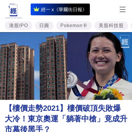
即
經一 x《華爾街日報》
時
財
港股IPO
日圓
Pokemon卡
美股科技股
經
專
題
投
資
樓
市
理
【樓價走勢2021】樓價破頂失敗爆
財
大冷！東京奧運「躺著中槍」竟成升
商
市幕後黑手？
業