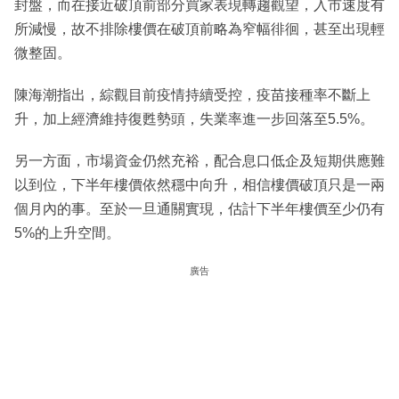
封盤，而在接近破頂前部分買家表現轉趨觀望，入市速度有
所減慢，故不排除樓價在破頂前略為窄幅徘徊，甚至出現輕
微整固。
陳海潮指出，綜觀目前疫情持續受控，疫苗接種率不斷上
升，加上經濟維持復甦勢頭，失業率進一步回落至5.5%。
另一方面，市場資金仍然充裕，配合息口低企及短期供應難
以到位，下半年樓價依然穩中向升，相信樓價破頂只是一兩
個月內的事。至於一旦通關實現，估計下半年樓價至少仍有
5%的上升空間。
廣告