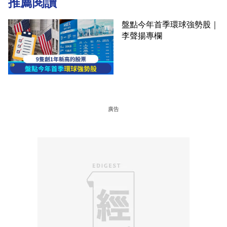
推薦閱讀
盤點今年首季環球強勢股｜
李聲揚專欄
廣告