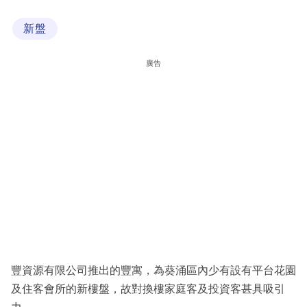
科
新盤
技
職
廣告
場
生
活
時
事
專
欄
訂
閱
豐資源有限公司推出的豐寓，為葵涌區內少有設有平台花園
專
及住客會所的新樓盤，故對換樓家庭客及投資客甚具吸引
區