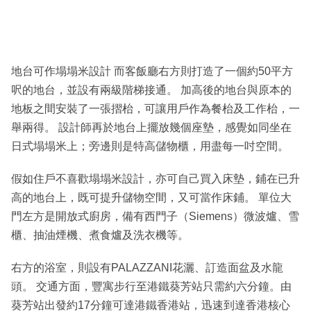
地台可作塌塌米設計 而客飯廳右方則打造了一個約50平方
呎的地台，並設有兩級階梯接通。 加高後的地台與原本的
地板之間安裝了一張摺枱，可讓用戶作為餐枱及工作枱，一
舉兩得。 設計師再於地台上擺放幾個座墊，感覺如同坐在
日式塌塌米上；旁邊則是特高儲物櫃，用盡每一吋空間。
假如住戶不喜歡塌塌米設計，亦可自己買入床墊，鋪在已升
高的地台上，既可提升儲物空間，又可當作床鋪。 單位大
門左方是開放式廚房，備有西門子（Siemens）微波爐、雪
櫃、抽油煙機、煮食爐及洗衣機等。
右方的浴室，則設有PALAZZANI花灑、訂造面盆及水龍
頭。 交通方面，豐寓步行至港鐵葵芳站只需約六分鐘。由
葵芳站出發約17分鐘可達港鐵香港站，迅速到達香港核心