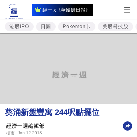
即
經一 x《華爾街日報》
時
財
港股IPO
日圓
Pokemon卡
美股科技股
經
專
題
投
資
樓
市
理
葵涌新盤豐寓 244呎點擺位
財
商
經濟一週編輯部
Jan 12 2018
樓市
業