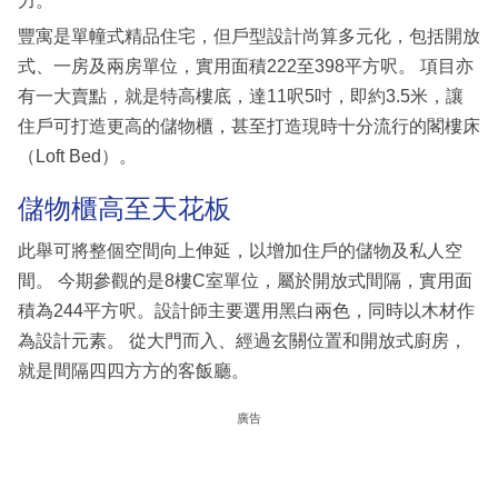
力。
豐寓是單幢式精品住宅，但戶型設計尚算多元化，包括開放
式、一房及兩房單位，實用面積222至398平方呎。 項目亦
有一大賣點，就是特高樓底，達11呎5吋，即約3.5米，讓
住戶可打造更高的儲物櫃，甚至打造現時十分流行的閣樓床
（Loft Bed）。
儲物櫃高至天花板
此舉可將整個空間向上伸延，以增加住戶的儲物及私人空
間。 今期參觀的是8樓C室單位，屬於開放式間隔，實用面
積為244平方呎。設計師主要選用黑白兩色，同時以木材作
為設計元素。 從大門而入、經過玄關位置和開放式廚房，
就是間隔四四方方的客飯廳。
廣告