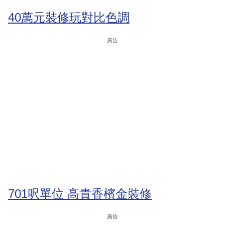
40萬元裝修玩對比色調
廣告
701呎單位 高貴香檳金裝修
廣告