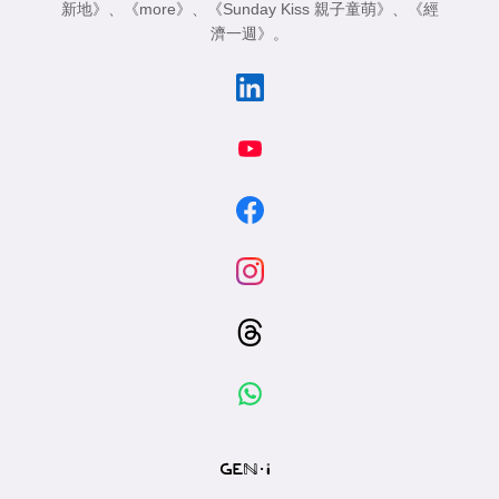
新地》
、
《more》
、
《Sunday Kiss 親子童萌》
、
《經
濟一週》
。