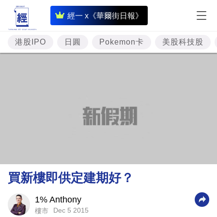
即
經一 x《華爾街日報》
時
財
港股IPO
日圓
Pokemon卡
美股科技股
經
專
題
投
資
樓
市
理
買新樓即供定建期好？
財
商
1% Anthony
Dec 5 2015
樓市
業