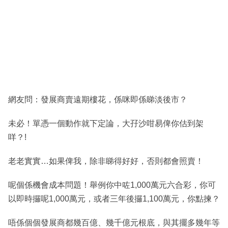
網友問：發展商賣遠期樓花，係咪即係睇淡後市？
未必！單憑一個動作就下定論，大孖沙咁易俾你估到架
咩？!
老老實實…如果俾我，除非睇得好好，否則都會照賣！
呢個係機會成本問題！舉例你中咗1,000萬元六合彩，你可
以即時攞呢1,000萬元，或者三年後攞1,100萬元，你點揀？
唔係個個發展商都幾百億、幾千億元根底，與其擺多幾年等