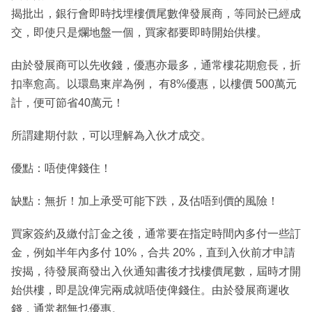
揭批出，銀行會即時找埋樓價尾數俾發展商，等同於已經成
交，即使只是爛地盤一個，買家都要即時開始供樓。
由於發展商可以先收錢，優惠亦最多，通常樓花期愈長，折
扣率愈高。以環島東岸為例， 有8%優惠，以樓價 500萬元
計，便可節省40萬元！
所謂建期付款，可以理解為入伙才成交。
優點：唔使俾錢住！
缺點：無折！加上承受可能下跌，及估唔到價的風險！
買家簽約及繳付訂金之後，通常要在指定時間內多付一些訂
金，例如半年內多付 10%，合共 20%，直到入伙前才申請
按揭，待發展商發出入伙通知書後才找樓價尾數，屆時才開
始供樓，即是說俾完兩成就唔使俾錢住。由於發展商遲收
錢，通常都無乜優惠。