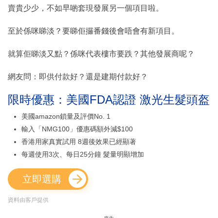
賣貴少少，不如早啲套現發展另一個項目啦。
至於係咪睇淡？要睇佢攞番錢後會唔會有新項目。
就算佢睇淡又點？係咪代表樓市要跌？其他發展商呢？
網友問：即供付款好？還是建期付款好？
限時優惠：美國FDA認證 激光生髮頭盔
美國amazon鎖量及評價No. 1
輸入「NMG100」優惠碼額外減$100
香港用家真實試用 8週後效果已經顯著
每週使用3次、每日25分鐘 髮量明顯增加
立即選購
資料由客戶提供