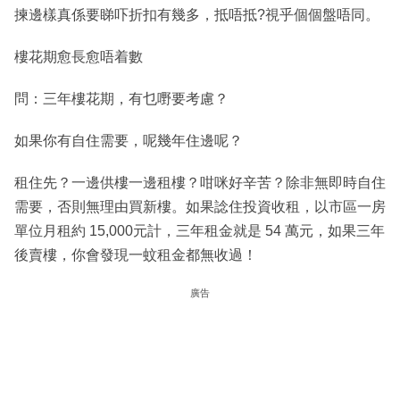
揀邊樣真係要睇吓折扣有幾多，抵唔抵?視乎個個盤唔同。
樓花期愈長愈唔着數
問：三年樓花期，有乜嘢要考慮？
如果你有自住需要，呢幾年住邊呢？
租住先？一邊供樓一邊租樓？咁咪好辛苦？除非無即時自住
需要，否則無理由買新樓。如果諗住投資收租，以市區一房
單位月租約 15,000元計，三年租金就是 54 萬元，如果三年
後賣樓，你會發現一蚊租金都無收過！
廣告