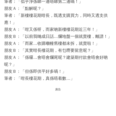
筆者：「似乎淨係睇一邊唔睇第二邊喎！」
朋友Ａ：「點解呢？」
筆者：「新樓樓花期咁長，既透支購買力，同時又透支供
應！」
朋友Ａ：「咁又係呀，而家啲新樓樓花期近三年！」
朋友Ｂ：「以前我哋成日話…爛地盤一個就賣樓，離譜！」
朋友Ａ：「而家…收購嗰幢舊樓都未拆，就賣啦！」
朋友Ｂ：「其實咁長樓花期，有乜嘢要留意呢？」
朋友Ａ：「係囉…會唔會爛尾呢？建築期付款會唔會好啲
呢？」
朋友Ｂ：「但係即供平好多喎！」
筆者：「咁長樓花期，真係唔着數…」
廣告