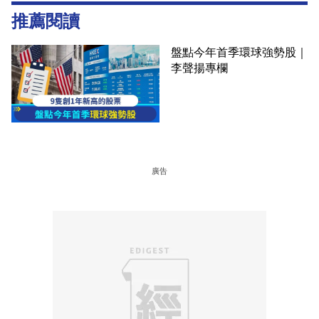
推薦閱讀
盤點今年首季環球強勢股｜
李聲揚專欄
廣告