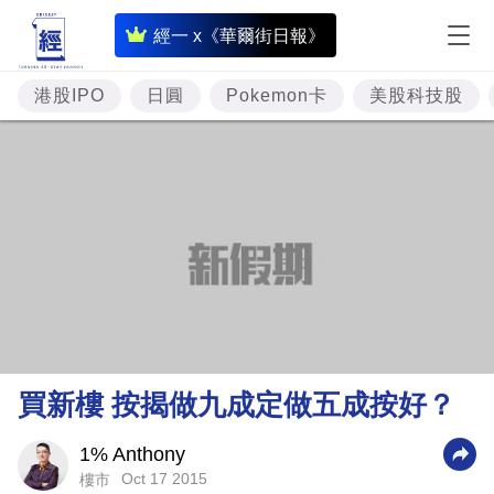
即
經一 x《華爾街日報》
時
財
港股IPO
日圓
Pokemon卡
美股科技股
經
專
題
投
資
樓
市
理
買新樓 按揭做九成定做五成按好？
財
商
1% Anthony
Oct 17 2015
樓市
業