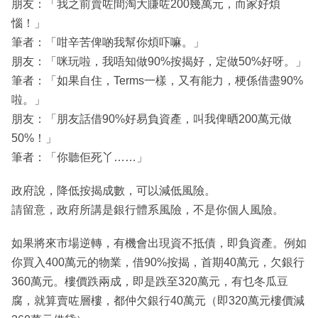
朋友：「我之前賣咗間淘大賺咗200幾萬元，而家好煩
惱！」
筆者：「咁辛苦俾啲我幫你煩吓嘛。」
朋友：「咪玩啦，我唔知做90%按揭好，定做50%好呀。」
筆者：「如果自住，Terms一樣，又有能力，梗係借盡90%
啦。」
朋友：「朋友話借90%好易負資產，叫我俾晒200萬元做
50%！」
筆者：「你聽佢死丫……」
政府說，降低按揭成數，可以減低風險。
請留意，政府所講是銀行體系風險，不是你個人風險。
如果將來市場逆轉，有機會出現資不抵債，即負資產。例如
你買入400萬元的物業，借90%按揭，首期40萬元，欠銀行
360萬元。樓價跌兩成，即是跌至320萬元，有乜冬瓜豆
腐，就算賣咗層樓，都仲欠銀行40萬元（即320萬元樓價減