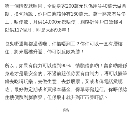
第一個情況就唔同，全副身家200萬元只係用咗40萬元做首
期，換句話說，你戶口應該仲有160萬元。萬一將來冇咗份
工，唔使驚，月供14,000元都唔使，粗略計算戶口筆錢可
以供117個月，即是大約9.8年！
乜鬼嘢週期都過晒啦，仲搵唔到工？你仲可以一直有層樓
住，將來層樓升返，仲可以反敗為勝！
所以，如果有能力可以借到90%，情願借多啲！留多啲錢係
身邊才是最安全的，不過前題係你要有自制力，唔可以攞筆
錢去吃喝玩樂，去做生意，去炒股票，又或者俾電話黨呃
咗，最好做定期或者買保本基金、保單等儲起佢。你唔係諗
住樓價跌到膨膨聲，但係股市就升到冚冚聲吓話？
廣告