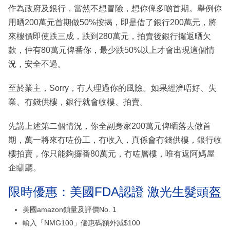
作為政府及銀行，當然不想冒險，想你俾多啲首期。舉例你
用晒200萬元首期做50%按揭，即是借了銀行200萬元，將
來樓價即使跌三成，跌到280萬元，拍賣後銀行攞返晒欠
款，仲有80萬元俾番你，最少跌50%以上才會出現這個情
況，安全不過。
至於業主，Sorry，冇人理過你的風險。如果經濟唔好、失
業、冇錢供樓，銀行就會收樓、拍賣。
先講上述第二個情況，你全副身家200萬元俾晒落去做首
期，萬一將來冇咗份工，冇收入，真係會冇錢供樓，銀行收
樓拍賣，你只能夠攞番80萬元，冇咗層樓，唯有返阿媽屋
企瞓廳。
限時優惠：美國FDA認證 激光生髮頭盔
美國amazon鎖量及評價No. 1
輸入「NMG100」優惠碼額外減$100