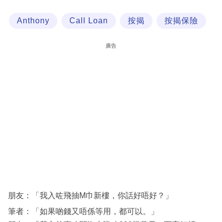
科
Anthony
Call Loan
按揭
按揭保險
技
職
廣告
場
生
活
時
事
專
欄
訂
閱
朋友：「我入咗飛抽M巾新樓，你話好唔好？」
專
筆者：「如果啲錢又唔係等用，都可以。」
區