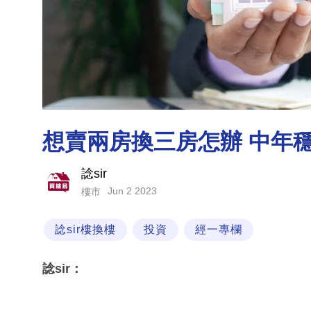
想賣兩房換三房怎辦 中年
諗sir
Jun 2 2023
樓市
諗sir樓換樓
投資
經一專欄
諗sir：