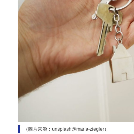
（圖片來源：unsplash@maria-ziegler）