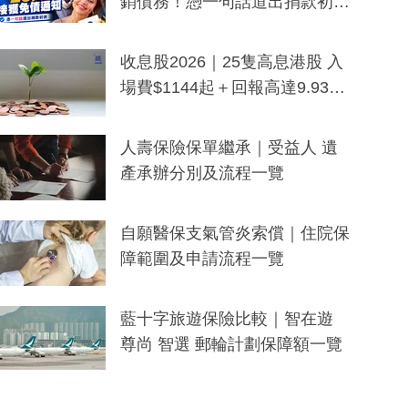
銷債務！憑一句話道出捐款初
衷：加州26萬人接獲免債通知、
一度被誤當詐騙手段
收息股2026｜25隻高息港股 入
場費$1144起＋回報高達9.93
厘！持續更新
人壽保險保單繼承｜受益人 遺
產承辦分別及流程一覽
自願醫保支氣管炎索償｜住院保
障範圍及申請流程一覽
藍十字旅遊保險比較｜智在遊
尊尚 智選 郵輪計劃保障額一覽