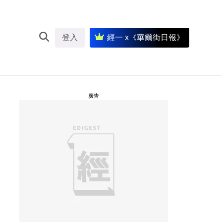
登入
經一 x《華爾街日報》
廣告