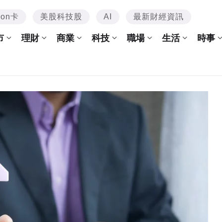
mon卡
美股科技股
AI
最新財經資訊
市
理財
商業
科技
職場
生活
時事