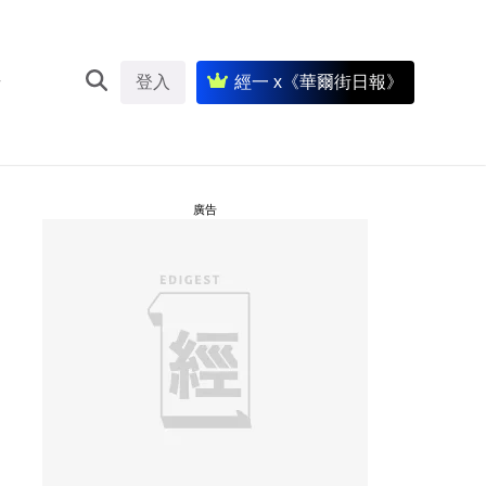
登入
經一 x《華爾街日報》
廣告