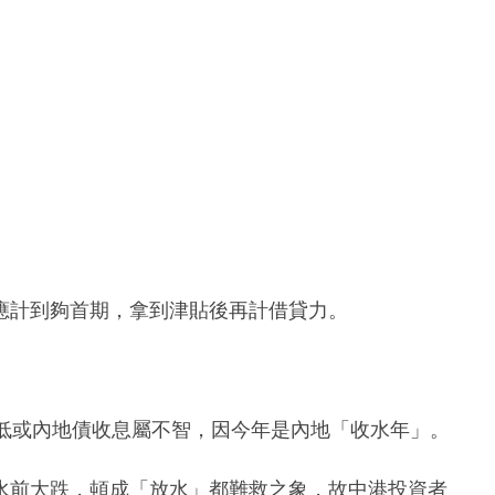
應計到夠首期，拿到津貼後再計借貸力。
級低或內地債收息屬不智，因今年是內地「收水年」。
水前大跌，頓成「放水」都難救之象，故中港投資者