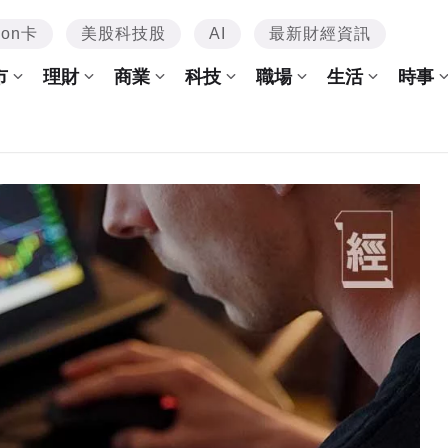
mon卡
美股科技股
AI
最新財經資訊
市
理財
商業
科技
職場
生活
時事