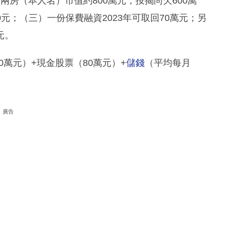
新樓兩房（本人名）市值約800萬元，按揭尚欠600萬
,000元；（三）一份保費融資2023年可取回70萬元；另
元。
0萬元）+現金股票（80萬元）+
儲錢
（平均每月
廣告