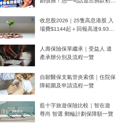
銷債務！憑一句話道出捐款初
衷：加州26萬人接獲免債通知、
一度被誤當詐騙手段
收息股2026｜25隻高息港股 入
場費$1144起＋回報高達9.93
厘！持續更新
人壽保險保單繼承｜受益人 遺
產承辦分別及流程一覽
自願醫保支氣管炎索償｜住院保
障範圍及申請流程一覽
藍十字旅遊保險比較｜智在遊
尊尚 智選 郵輪計劃保障額一覽