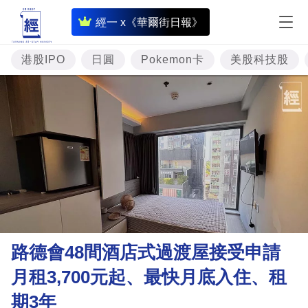
即
經一 x《華爾街日報》
時
財
港股IPO
日圓
Pokemon卡
美股科技股
經
專
題
投
資
樓
市
理
路德會48間酒店式過渡屋接受申請
財
月租3,700元起、最快月底入住、租
商
期3年
業