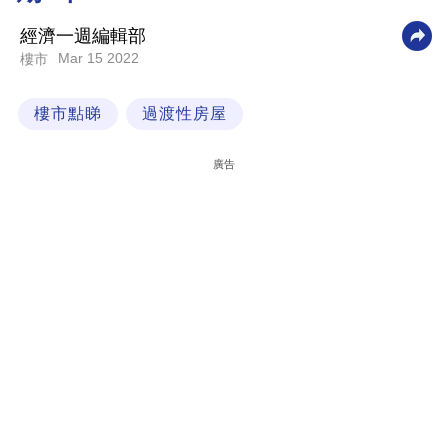
科
經濟一週編輯部
技
Mar 15 2022
樓市
職
樓市點睇
過渡性房屋
場
生
廣告
活
時
事
專
欄
訂
閱
專
區