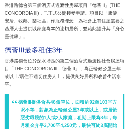
香港路德會第三個酒店式過渡性房屋項⽬「德薈III」(THE
CONCORDIA III)，已正式公開接受申請。項目以「康健、
安居、牧鄰、樂社區」作服務理念，為社會上有住屋需要之
基層⼈⼠提供以家庭為本的適切居所，並藉此提升其「⾝⼼
靈健康」。
德薈III最多租住3年
香港路德會位於深水埗區的第二個酒店式過渡性社會房屋項
目「THE CONCORDIA III – 德薈III」，為正輪候公屋三年
或以上/居住不適切住房人士，提供良好居所和改善生活水
平。
德薈III提供合共48個單位，面積約92至103平方
呎不等，對象為正輪候公屋3年或以上，或居於
惡劣環境的1人或2人家庭，租期上限為3年，每
月租金介乎3,700⾄4,250元，最快可於3底開始