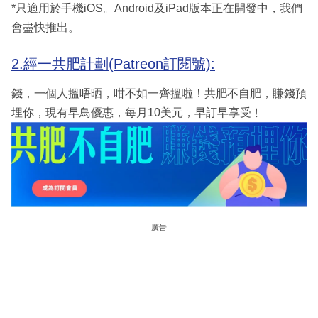
*只適用於手機iOS。Android及iPad版本正在開發中，我們
會盡快推出。
2.經一共肥計劃(Patreon訂閱號):
錢，一個人搵唔晒，咁不如一齊搵啦！共肥不自肥，賺錢預
埋你，現有早鳥優惠，每月10美元，早訂早享受﹗
廣告