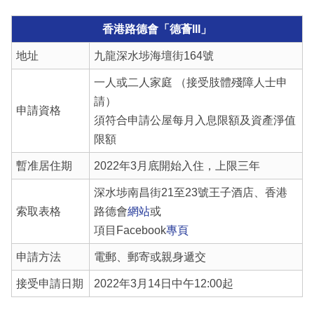
香港路德會「德薈III」
地址
九龍深水埗海壇街164號
一人或二人家庭 （接受肢體殘障人士申
請）
申請資格
須符合申請公屋每月入息限額及資產淨值
限額
暫准居住期
2022年3月底開始入住，上限三年
深水埗南昌街21至23號王子酒店、香港
索取表格
路德會
網站
或
項目Facebook
專頁
申請方法
電郵、郵寄或親身遞交
接受申請日期
2022年3月14日中午12:00起