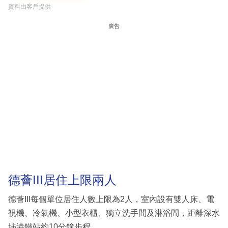
資料由客戶提供
廣告
德薈III居住上限兩人
德薈III每個單位居住人數上限為2人，室內設有雙⼈床、電
視機、冷氣機、⼩型衣櫃、獨立洗⼿間及淋浴間，距離深水
埗港鐵站約10分鐘步程。