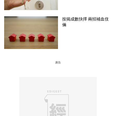
按揭成數抉擇 兩招補血伎
倆
廣告