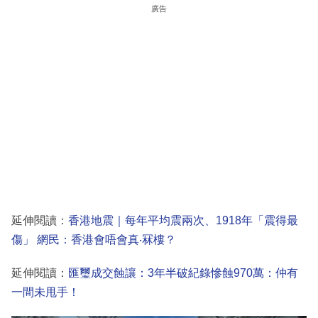
廣告
延伸閱讀：
香港地震｜每年平均震兩次、1918年「震得最
傷」 網民：香港會唔會真‧冧樓？
延伸閱讀：
匯璽成交蝕讓：3年半破紀錄慘蝕970萬：仲有
一間未甩手！