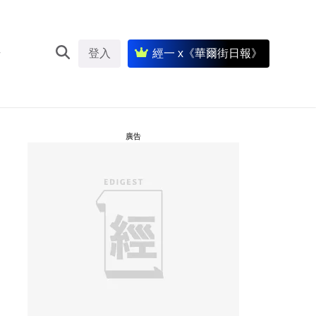
登入
經一 x《華爾街日報》
廣告