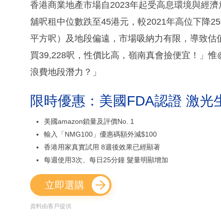
香港商業地產市場自2023年起受高息環境與經濟
舖呎租中位數跌至45港元，較2021年高位下降25%
平方呎）及地段偏遠，市場吸納力有限，導致估值大幅下
買39,228呎，性價比高，嶺南真會撿便宜！」惟@T
浪費地段潛力？」
限時優惠：美國FDA認證 激光
美國amazon鎖量及評價No. 1
輸入「NMG100」優惠碼額外減$100
香港用家真實試用 8週後效果已經顯著
每週使用3次、每日25分鐘 髮量明顯增加
立即選購
資料由客戶提供