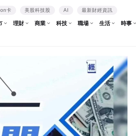
mon卡
美股科技股
AI
最新財經資訊
市
理財
商業
科技
職場
生活
時事