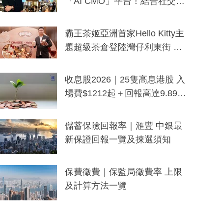
「AI CMO」平台！結合社交聆
聽與廣東話大模型 助中小企數
分鐘生成「貼地」宣傳短片
霸王茶姬亞洲首家Hello Kitty主
題超級茶倉登陸灣仔利東街 推
出首創「伯爵紅茶色」Hello Kitt
y及香港限定特調系列
收息股2026｜25隻高息港股 入
場費$1212起＋回報高達9.89
厘！持續更新
儲蓄保險回報率｜滙豐 中銀最
新保證回報一覽及揀選須知
保費徵費｜保監局徵費率 上限
及計算方法一覽