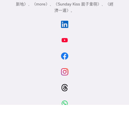
新地》
、
《more》
、
《Sunday Kiss 親子童萌》
、
《經
濟一週》
。