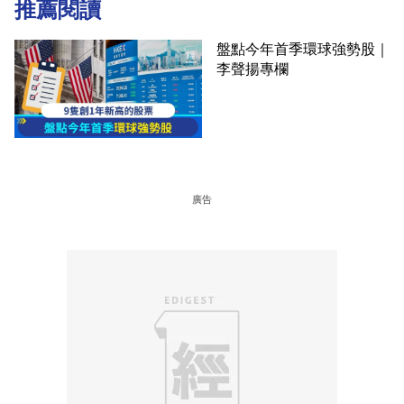
推薦閱讀
盤點今年首季環球強勢股｜
李聲揚專欄
廣告