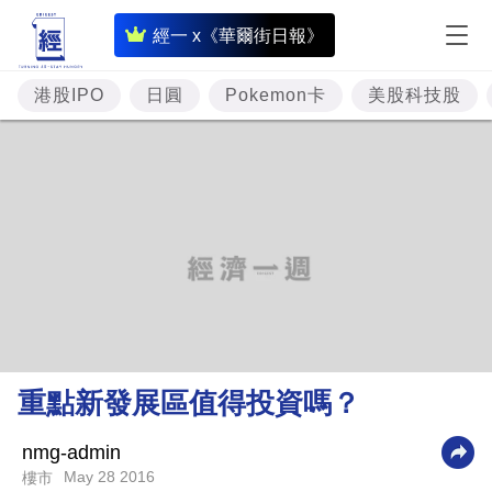
即
經一 x《華爾街日報》
時
財
港股IPO
日圓
Pokemon卡
美股科技股
經
專
題
投
資
樓
市
理
重點新發展區值得投資嗎？
財
商
nmg-admin
May 28 2016
樓市
業