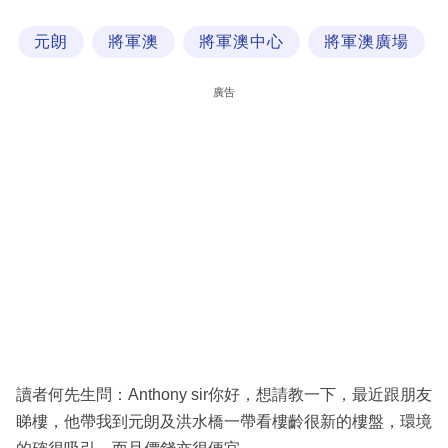
科
元朗
將軍澳
將軍澳中心
將軍澳廣場
技
職
廣告
場
生
活
時
事
專
欄
訂
閱
讀者何先生問：Anthony sir你好，想請教一下，最近跟朋友
專
睇樓，他帶我到元朗及洪水橋一帶看樓齡很新的樓盤，環境
區