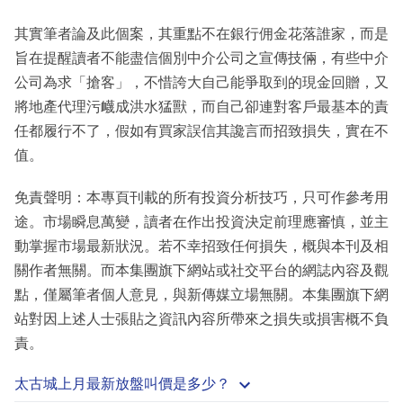
其實筆者論及此個案，其重點不在銀行佣金花落誰家，而是
旨在提醒讀者不能盡信個別中介公司之宣傳技倆，有些中介
公司為求「搶客」，不惜誇大自己能爭取到的現金回贈，又
將地產代理污衊成洪水猛獸，而自己卻連對客戶最基本的責
任都履行不了，假如有買家誤信其讒言而招致損失，實在不
值。
免責聲明：本專頁刊載的所有投資分析技巧，只可作參考用
途。市場瞬息萬變，讀者在作出投資決定前理應審慎，並主
動掌握市場最新狀況。若不幸招致任何損失，概與本刊及相
關作者無關。而本集團旗下網站或社交平台的網誌內容及觀
點，僅屬筆者個人意見，與新傳媒立場無關。本集團旗下網
站對因上述人士張貼之資訊內容所帶來之損失或損害概不負
責。
太古城上月最新放盤叫價是多少？