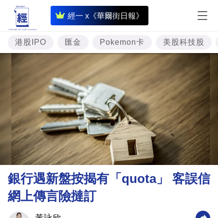
即
經一 x《華爾街日報》
時
財
港股IPO
匯金
Pokemon卡
美股科技股
經
專
題
投
資
樓
市
理
銀行遇新盤按揭有「quota」 客誤信
財
網上傳言險撻訂
商
業