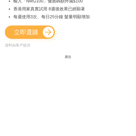
輸入「NMG100」優惠碼額外減$100
香港用家真實試用 8週後效果已經顯著
每週使用3次、每日25分鐘 髮量明顯增加
立即選購
資料由客戶提供
廣告