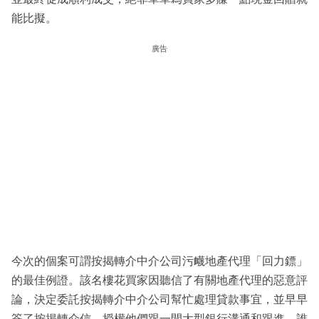
能比擬。
廣告
今次的個案可謂按揭轉介中介公司污衊地產代理「回力鏢」
的最佳例證。該名樓花買家因聽信了有關地產代理的惡意評
論，決定委託按揭轉介中介公司幫忙處理貸款事宜，並早早
簽了按揭轉介信，授權他們跟一間大型銀行溝通和跟進。誰