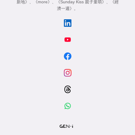
新地》
、
《more》
、
《Sunday Kiss 親子童萌》
、
《經
濟一週》
。