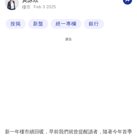
黃詠欣
Feb 3 2025
樓市
科
技
按揭
新盤
經一專欄
銀行
職
場
廣告
生
活
時
事
專
欄
訂
閱
專
新一年樓市續回暖，早前我們就曾提醒讀者，隨著今年首季
區