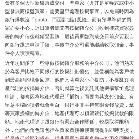
會有多個大型新盤落成交付，準買家（尤其是單幢式或中小
型發展商樓盤買家）需要盡早處理按揭事宜，以免屆時因為
銀行爆數沒「quota」而面對撻訂風險。而有預早準備的買
家亦要小心，近日筆者聽聞有按揭轉介公司收到樓花買家簽
署的轉介信後就銷聲匿跡，最後買家臨到成交日前夕要親自
向銀行跟進申請手續，事後中介公司還能繼續收取佣金，事
件令人嘖嘖稱奇。
近年坊間多了一些專做按揭轉介服務的中介公司，他們熱衷
於為客戶比較不同銀行的按揭計劃優劣，並聲稱能為客戶做
到最高額的現金回贈。他們又著買家小心提防，不要亂簽地
產代理的按揭轉介信，否則就算之後委託其他機構幫忙處理
申請，都會因為地產代理已「插旗」而要向其支付佣金。有
留意本欄的讀者就會明白，銀行並非手持無限金錢放貸，拿
著買家授權的轉介信，地產代理可以預留銀行按揭貸款的限
額。地產代理除了跟銀行有緊密合作關係，較易取得限額
外，他們的角色還包括在買家買樓揀樓期間提供即時支援，
並最終促成順利成交，絕非單單為買家多賺一點現金回贈就