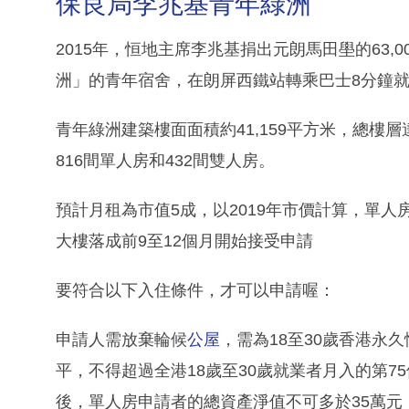
保良局李兆基青年綠洲
2015年，恒地主席李兆基捐出元朗馬田壆的63
洲」的青年宿舍，在朗屏西鐵站轉乘巴士8分鐘
青年綠洲建築樓面面積約41,159平方米，總樓層達
816間單人房和432間雙人房。
預計月租為市值5成，以2019年市價計算，單人房月
大樓落成前9至12個月開始接受申請
要符合以下入住條件，才可以申請喔：
申請人需放棄輪候
公屋
，需為18至30歲香港永
平，不得超過全港18歲至30歲就業者月入的第
後，單人房申請者的總資產淨值不可多於35萬元