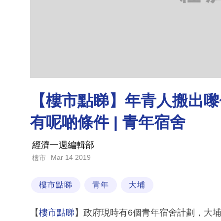
【樓市點睇】年青人搬出嚟住
有呢啲條件 | 青年宿舍
經濟一週編輯部
Mar 14 2019
樓市
樓市點睇
青年
大埔
【
樓市點睇
】政府現時有6個青年宿舍計劃，大