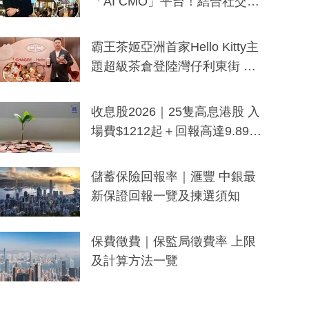
「AI CMO」平台！結合社交聆
聽與廣東話大模型 助中小企數
分鐘生成「貼地」宣傳短片
霸王茶姬亞洲首家Hello Kitty主
題超級茶倉登陸灣仔利東街 推
出首創「伯爵紅茶色」Hello Kitt
y及香港限定特調系列
收息股2026｜25隻高息港股 入
場費$1212起＋回報高達9.89
厘！持續更新
儲蓄保險回報率｜滙豐 中銀最
新保證回報一覽及揀選須知
保費徵費｜保監局徵費率 上限
及計算方法一覽