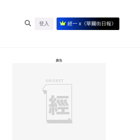
登入
經一 x《華爾街日報》
廣告