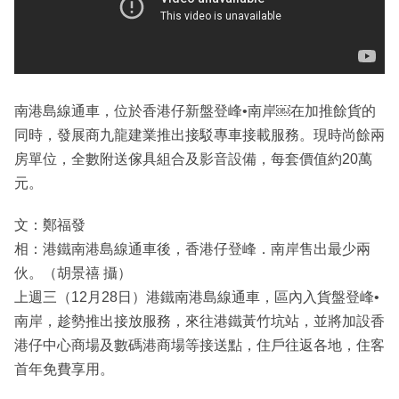
南港島線通車，位於香港仔新盤登峰•南岸￼在加推餘貨的
同時，發展商九龍建業推出接駁專車接載服務。現時尚餘兩
房單位，全數附送傢具組合及影音設備，每套價值約20萬
元。
文：鄭福發
相：港鐵南港島線通車後，香港仔登峰．南岸售出最少兩
伙。（胡景禧 攝）
上週三（12月28日）港鐵南港島線通車，區內入貨盤登峰•
南岸，趁勢推出接放服務，來往港鐵黃竹坑站，並將加設香
港仔中心商場及數碼港商場等接送點，住戶往返各地，住客
首年免費享用。