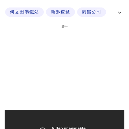
科
何文田港鐵站
新盤速遞
港鐵公司
技
港鐵沿綫搵樓
職
廣告
場
生
活
時
事
專
欄
訂
閱
專
區