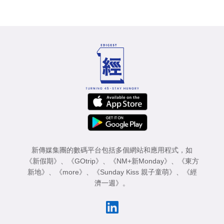
新傳媒集團的數碼平台包括多個網站和應用程式，如
《新假期》
、
《GOtrip》
、
《NM+新Monday》
、
《東方
新地》
、
《more》
、
《Sunday Kiss 親子童萌》
、
《經
濟一週》
。