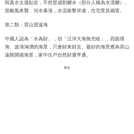
與真水太過貼近，不然形成割腳水（部分人稱為水浸腳）。
當颱風來襲、河水暴漲，水流衝擊岸邊，住宅受其禍害。
第二類：背山望遠海
中國人認為「水為財」，但「汪洋大海無兜收」，四面環
海、波濤洶湧的海景，只會財來財去。最好的海景應為背山
遠眺開揚海景，家中住戶自然財運亨通。
廣告