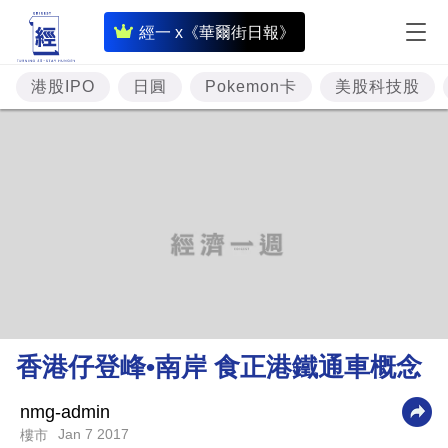
即
經一 x《華爾街日報》
時
財
港股IPO
日圓
Pokemon卡
美股科技股
經
專
題
投
資
樓
市
理
香港仔登峰•南岸 食正港鐵通車概念
財
商
nmg-admin
Jan 7 2017
樓市
業