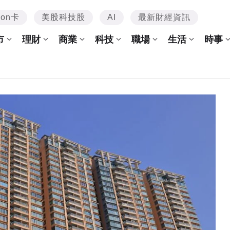
mon卡
美股科技股
AI
最新財經資訊
市
理財
商業
科技
職場
生活
時事