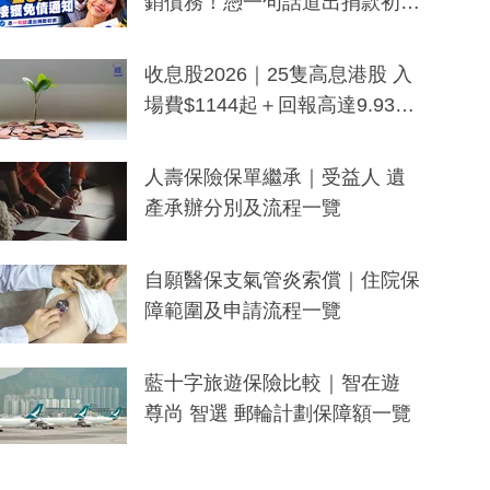
銷債務！憑一句話道出捐款初
衷：加州26萬人接獲免債通知、
一度被誤當詐騙手段
收息股2026｜25隻高息港股 入
場費$1144起＋回報高達9.93
厘！持續更新
人壽保險保單繼承｜受益人 遺
產承辦分別及流程一覽
自願醫保支氣管炎索償｜住院保
障範圍及申請流程一覽
藍十字旅遊保險比較｜智在遊
尊尚 智選 郵輪計劃保障額一覽