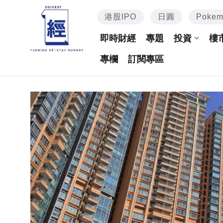
港股IPO
日圓
Poke
即時財經
專題
投資
樓
專欄
訂閱專區