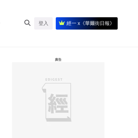
登入
經一 x《華爾街日報》
廣告