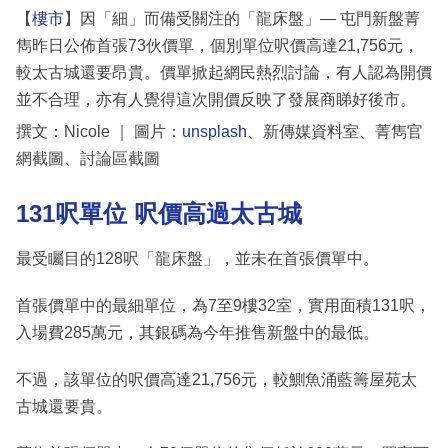
【
樓市
】因「細」而備受關注的「龍床盤」— 屯門新盤菁
雋昨日公佈首張73伙價單，個別單位呎價高達21,756元，
較太古城還要昂貴。價單掀起網民熱烈討論，有人認為開價
並不合理，亦有人覺得這次開價反映了發展商睇好後市。
撰文：Nicole ｜ 圖片：
unsplash
、新傳媒資料室、菁雋官
網截圖、討論區截圖
131呎單位 呎價高過太古城
最受矚目的128呎「龍床盤」，並未在首張價單中。
首張價單中的最細單位，為7至9樓32室，實用面積131呎，
入場費285萬元，其銀碼為今年推售新盤中的最低。
不過，該單位的呎價高達21,756元，較鰂魚涌藍籌屋苑太
古城還要貴。