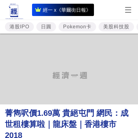
即
經一 x《華爾街日報》
時
財
港股IPO
日圓
Pokemon卡
美股科技股
經
專
題
投
資
樓
市
理
菁雋呎價1.69萬 貴絕屯門 網民：成
財
世租樓算啦｜龍床盤｜香港樓市
商
2018
業