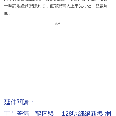
一味講地產商想賺到盡，佢都想幫人上車先咁做，雙贏局
面」
廣告
延伸閱讀：
屯門菁雋「龍床盤」 128呎細絕新盤 網