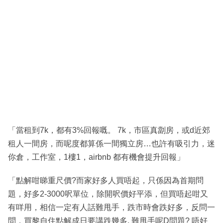
「當租到7k，都有3%回報嘅。 7k，市區真劏房，或d近郊
租人一間房，而呢度都算係一間獨立房…也許有吸引力，迷
你倉，工作室，1樓1，airbnb 都有機會提升回報」
「點解咁睇重尺價?而家好多人買唔起，只係因為首期問
題，好多2-3000呎單位，除開呎價好平添，但買唔起咁又
有咩用，相信一定有人話難甩手，跌市時會跌好多，反問一
問，買黎自住點解成日要講跌幾多, 難甩手呢D問題? 唔好