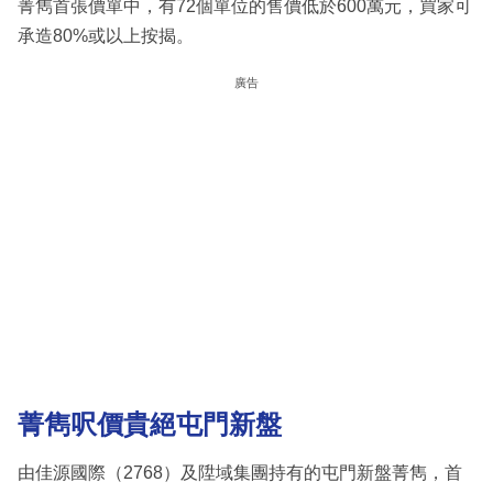
菁雋首張價單中，有72個單位的售價低於600萬元，買家可
承造80%或以上按揭。
廣告
菁雋呎價貴絕屯門新盤
由佳源國際（2768）及陞域集團持有的屯門新盤菁雋，首