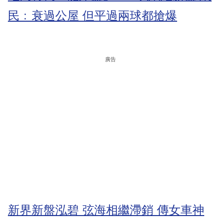
民﹕衰過公屋 但平過兩球都搶爆
廣告
新界新盤泓碧 弦海相繼滯銷 傳女車神