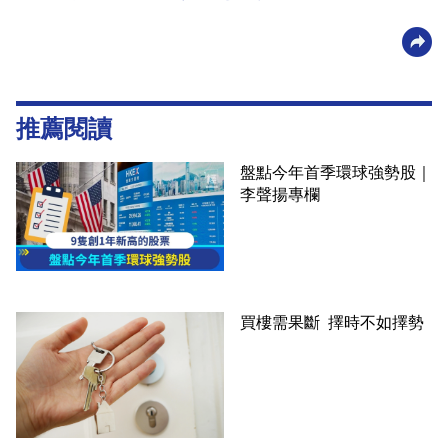
推薦閱讀
盤點今年首季環球強勢股｜
李聲揚專欄
買樓需果斷 擇時不如擇勢