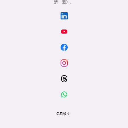
濟一週》
。