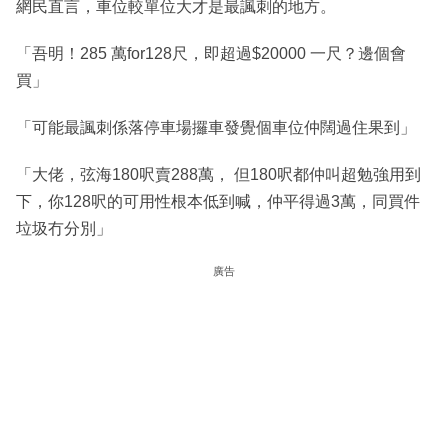
網民直言，車位較單位大才是最諷刺的地方。
「吾明！285 萬for128尺，即超過$20000 一尺？邊個會
買」
「可能最諷刺係落停車場攞車發覺個車位仲闊過住果到」
「大佬，弦海180呎賣288萬， 但180呎都仲叫超勉強用到
下，你128呎的可用性根本低到喊，仲平得過3萬，同買件
垃圾冇分別」
廣告