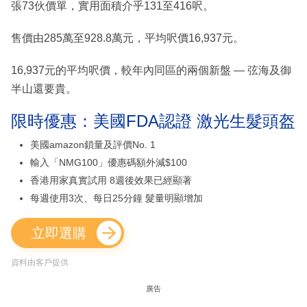
張73伙價單，實用面積介乎131至416呎。
售價由285萬至928.8萬元，平均呎價16,937元。
16,937元的平均呎價，較年內同區的兩個新盤 — 弦海及御
半山還要貴。
限時優惠：美國FDA認證 激光生髮頭盔
美國amazon鎖量及評價No. 1
輸入「NMG100」優惠碼額外減$100
香港用家真實試用 8週後效果已經顯著
每週使用3次、每日25分鐘 髮量明顯增加
立即選購
資料由客戶提供
廣告