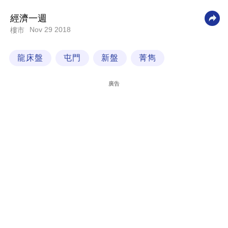
科
經濟一週
技
Nov 29 2018
樓市
職
龍床盤
屯門
新盤
菁雋
場
生
廣告
活
時
事
專
欄
訂
閱
專
區