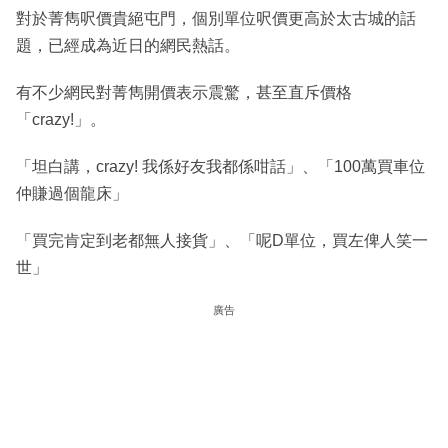
對於菁雋呎價貴絕屯門，個別單位呎價更高於太古城的話
題，已經成為近日的網民熱話。
有不少網民對菁雋開價表示震驚，甚至直斥價格
「crazy!」。
「坦白講，crazy! 我係好友我都係咁話」、「100萬買車位
仲賺過個龍床」
「買完肯定到老都無人接貨」、「呢D單位，買左俾人笑一
世」
廣告