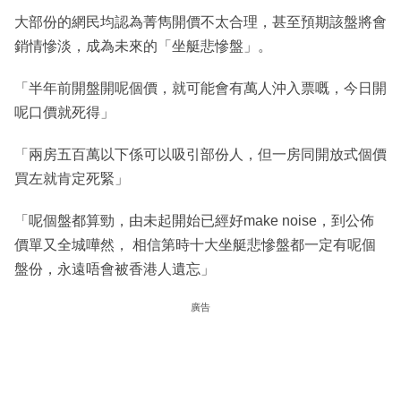
大部份的網民均認為菁雋開價不太合理，甚至預期該盤將會
銷情慘淡，成為未來的「坐艇悲慘盤」。
「半年前開盤開呢個價，就可能會有萬人沖入票嘅，今日開
呢口價就死得」
「兩房五百萬以下係可以吸引部份人，但一房同開放式個價
買左就肯定死緊」
「呢個盤都算勁，由未起開始已經好make noise，到公佈
價單又全城嘩然， 相信第時十大坐艇悲慘盤都一定有呢個
盤份，永遠唔會被香港人遺忘」
廣告