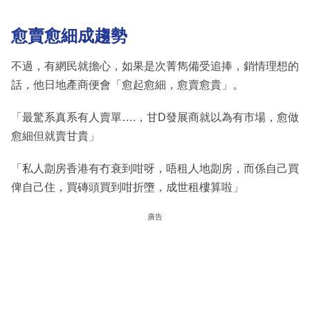
愈賣愈細成趨勢
不過，有網民就擔心，如果是次菁雋備受追捧，銷情理想的
話，他日地產商便會「愈起愈細，愈賣愈貴」。
「最驚系真系有人賣單….，甘D發展商就以為有市場，愈做
愈細但就賣甘貴」
「私人劏房香港有冇衰到咁呀，唔租人地劏房，而係自己買
俾自己住，買磚頭買到咁折墮，成世租樓算啦」
廣告