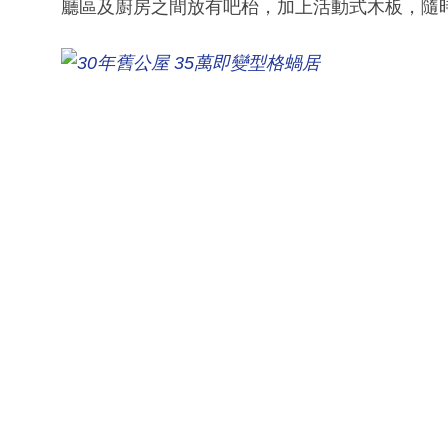
廳區及廚房之間放有吧枱，加上活動式木板，隨