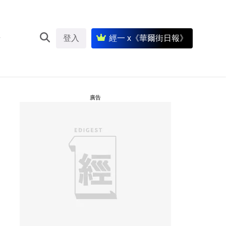
登入
經一 x《華爾街日報》
廣告