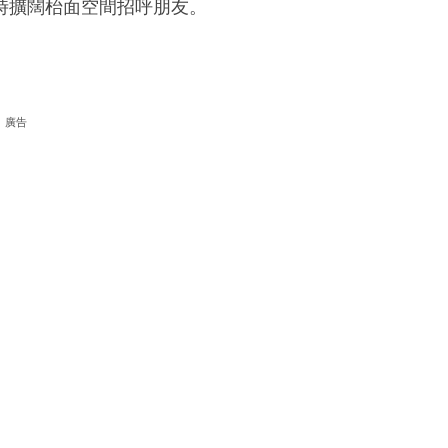
時擴闊枱面空間招呼朋友。
廣告