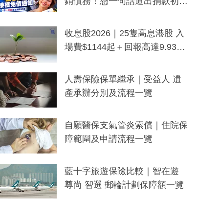
銷債務！憑一句話道出捐款初
衷：加州26萬人接獲免債通知、
一度被誤當詐騙手段
收息股2026｜25隻高息港股 入
場費$1144起＋回報高達9.93
厘！持續更新
人壽保險保單繼承｜受益人 遺
產承辦分別及流程一覽
自願醫保支氣管炎索償｜住院保
障範圍及申請流程一覽
藍十字旅遊保險比較｜智在遊
尊尚 智選 郵輪計劃保障額一覽