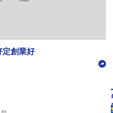
好定創業好
廣告