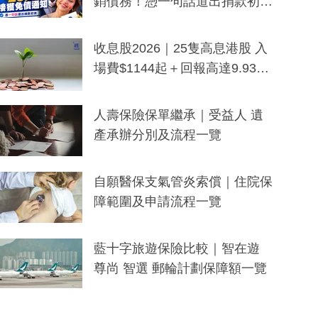
銷債務！憑一句話道出捐款初
衷：加州26萬人接獲免債通知、
一度被誤當詐騙手段
收息股2026｜25隻高息港股 入
場費$1144起＋回報高達9.93
厘！持續更新
人壽保險保單繼承｜受益人 遺
產承辦分別及流程一覽
自願醫保支氣管炎索償｜住院保
障範圍及申請流程一覽
藍十字旅遊保險比較｜智在遊
尊尚 智選 郵輪計劃保障額一覽