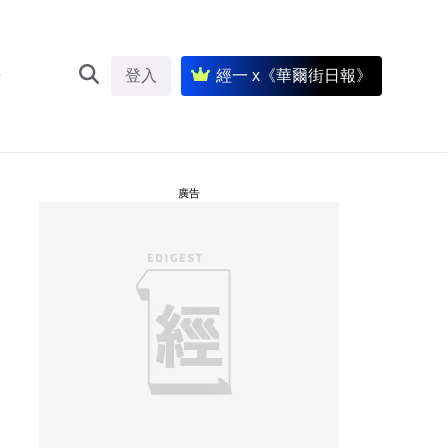
登入
經一 x《華爾街日報》
廣告