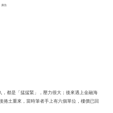
廣告
入，都是「掹掹緊」，壓力很大；後來遇上金融海
嘯後捲土重來，當時筆者手上有六個單位，樓價已回