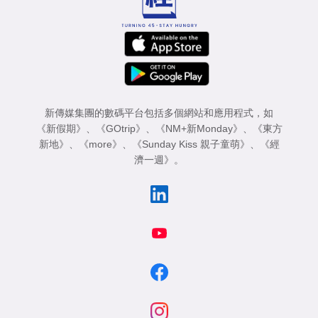
新傳媒集團的數碼平台包括多個網站和應用程式，如
《新假期》
、
《GOtrip》
、
《NM+新Monday》
、
《東方
新地》
、
《more》
、
《Sunday Kiss 親子童萌》
、
《經
濟一週》
。