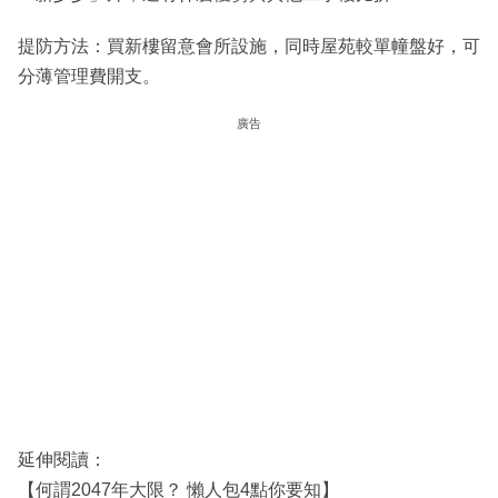
提防方法：買新樓留意會所設施，同時屋苑較單幢盤好，可
分薄管理費開支。
廣告
延伸閱讀：
【何謂2047年大限？ 懶人包4點你要知】