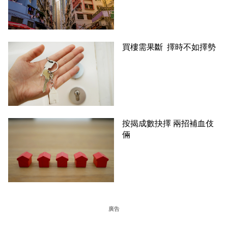
買樓需果斷 擇時不如擇勢
按揭成數抉擇 兩招補血伎
倆
廣告