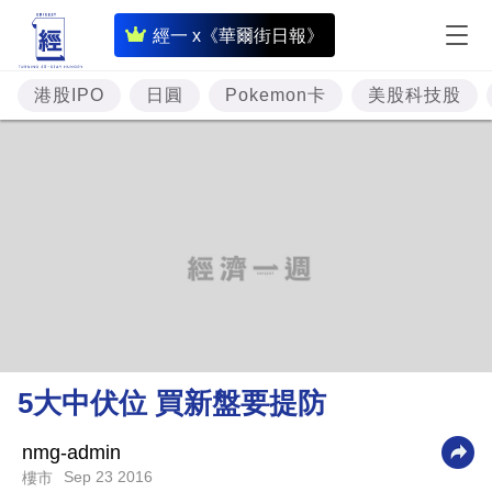
即
經一 x《華爾街日報》
時
財
港股IPO
日圓
Pokemon卡
美股科技股
經
專
題
投
資
樓
市
理
5大中伏位 買新盤要提防
財
商
nmg-admin
Sep 23 2016
樓市
業