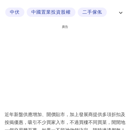
科
中伏
中國置業投資股權
二手傢俬
技
二手價
職
廣告
場
生
活
時
事
專
欄
訂
閱
近年新盤供應增加、開價貼市，加上發展商提供多項折扣及
專
按揭優惠，吸引不少買家入市，不過買樓不同買菜，閒閒地
區