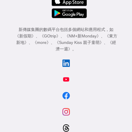
新傳媒集團的數碼平台包括多個網站和應用程式，如
《新假期》
、
《GOtrip》
、
《NM+新Monday》
、
《東方
新地》
、
《more》
、
《Sunday Kiss 親子童萌》
、
《經
濟一週》
。