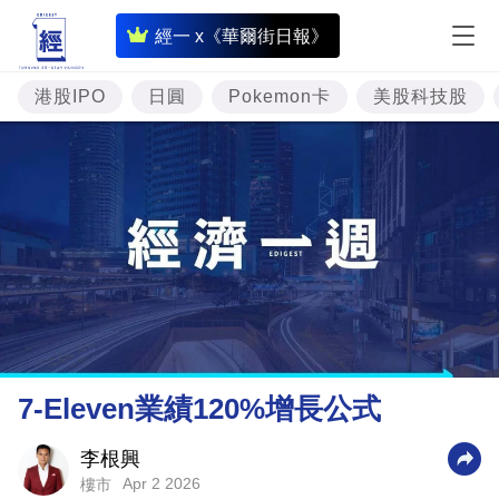
即
經一 x《華爾街日報》
時
財
港股IPO
日圓
Pokemon卡
美股科技股
經
專
題
投
資
樓
市
理
7-Eleven業績120%增長公式
財
商
李根興
Apr 2 2026
樓市
業