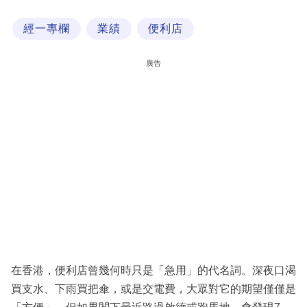
科
經一專欄
業績
便利店
技
職
廣告
場
生
活
時
事
專
欄
訂
閱
在香港，便利店曾幾何時只是「急用」的代名詞。深夜口渴
專
買支水、下雨買把傘，或是交電費，大眾對它的期望僅僅是
區