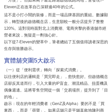
「方便」。但如果閣下最近路過啟德或跑馬地，會發現7-
Eleven正在改革自己深耕逾40年的公式。
這不是小打小鬧的裝修，而是一場品牌基因的重組。數據顯
示，轉型後的啟德概念店，生意額較一般分店提升了整整
120%。這對現時面對北上消費潮、電商夾擊的香港舖市經
營者來說，無疑是一劑強心針。
以下從7-Eleven的變革中，筆者總結了五個值得讀者深思的
生存與致勝啟示。
實體舖突圍5大啟示
（一）從「便利需求」轉向「探索式消費」。
以往便利店的邏輯是「買完即走」，愈快愈好。但啟德概念
店卻反其道而行，引入大量的IP盲盒、潮流精品、扭蛋機及
偶像週邊。這將零售空間從一個「交易場所」提升到了「目
的地」。
啟示：現在的年輕消費者（GenZ及Alpha）要的不是「買
東西」，而是「尋寶」。如果店舖只是平舖直敘地陳列商