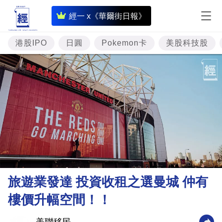
即
經一 x《華爾街日報》
時
財
港股IPO
日圓
Pokemon卡
美股科技股
經
專
題
投
資
樓
市
理
旅遊業發達 投資收租之選曼城 仲有
財
樓價升幅空間！！
商
業