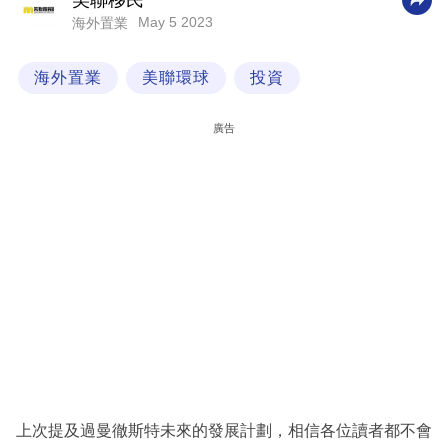
美聯移民
May 5 2023
海外置業
科
技
海外置業
美聯環球
投資
職
場
廣告
生
活
時
事
專
欄
訂
閱
專
上次提及過曼徹斯特未來的發展計劃，相信各位讀者都不會
區