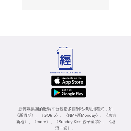
新傳媒集團的數碼平台包括多個網站和應用程式，如
《新假期》
、
《GOtrip》
、
《NM+新Monday》
、
《東方
新地》
、
《more》
、
《Sunday Kiss 親子童萌》
、
《經
濟一週》
。