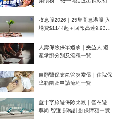
銷債務！憑一句話道出捐款初
衷：加州26萬人接獲免債通知、
一度被誤當詐騙手段
收息股2026｜25隻高息港股 入
場費$1144起＋回報高達9.93
厘！持續更新
人壽保險保單繼承｜受益人 遺
產承辦分別及流程一覽
自願醫保支氣管炎索償｜住院保
障範圍及申請流程一覽
藍十字旅遊保險比較｜智在遊
尊尚 智選 郵輪計劃保障額一覽