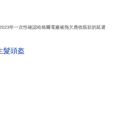
於2023年一次性確認哈格爾電廠被拖欠應收賬款的延遲
生髮頭盔