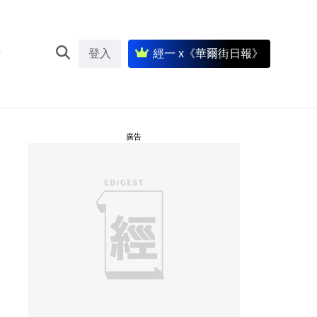
登入
經一 x《華爾街日報》
廣告