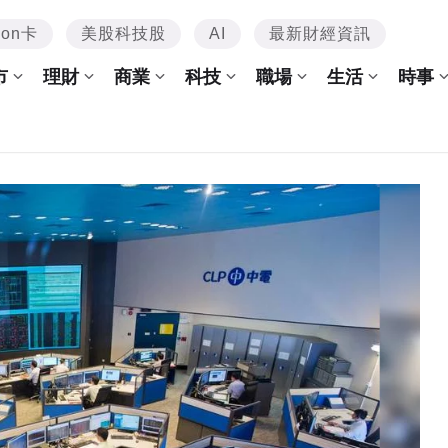
mon卡
美股科技股
AI
最新財經資訊
市
理財
商業
科技
職場
生活
時事