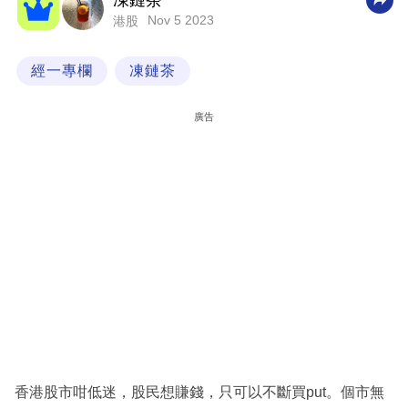
凍鏈茶
Nov 5 2023
港股
科
技
經一專欄
凍鏈茶
職
場
廣告
生
活
時
事
專
欄
訂
閱
專
香港股市咁低迷，股民想賺錢，只可以不斷買put。個市無
區