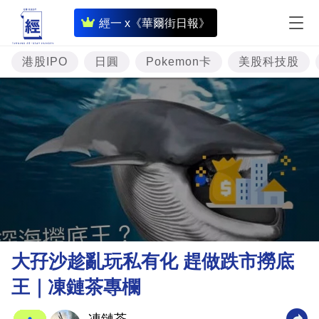
即
經一 x《華爾街日報》
時
財
港股IPO
日圓
Pokemon卡
美股科技股
經
專
題
投
資
樓
市
理
大孖沙趁亂玩私有化 趕做跌市撈底
財
王｜凍鏈茶專欄
商
業