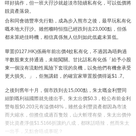
咩好搞作，但一班大孖沙就趁淡市陸續私有化，可以低價將
靚資產落袋。
合和同會德豐率先行動，成為步入熊市之後，最早玩私有化
嘅本地大孖沙。雖然嗰時恒指已經跌到去23,000點，但係
都未算絶佳時機，相信真係無人估到如此低處未算低。
華置(0127.HK)係兩年前出價4蚊私有化，不過因為唔夠過
半數股東支持通過，未能闖關。甘比話私有化係「給予小股
東一個沒有流動性風險下套現的良機，以免他們有機會承受
更大損失。」，佢無講錯，的確宜家華置股價得返$1 .7。
之後到舊年十月，個市跌到去15,000點，朱太嘅金利豐同
細劉嘅利福國際就先後出手。朱太出價$0.3，較公布前金利
豐每股$0.203元有溢價48%，雖然金利豐資產都因為市淡
而大縮水，但揸住成過百隻殼，山大斬埋有柴，朱太出價仲
要比資產淨值$1.5166折讓約八成，都咪話唔辣，然而朱太
一出手，又點會唔成事呢？