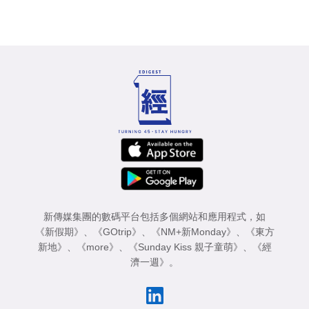
新傳媒集團的數碼平台包括多個網站和應用程式，如
《新假期》
、
《GOtrip》
、
《NM+新Monday》
、
《東方
新地》
、
《more》
、
《Sunday Kiss 親子童萌》
、
《經
濟一週》
。