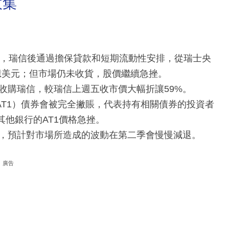
收集
憂，瑞信後通過擔保貸款和短期流動性安排，從瑞士央
7億美元；但市場仍未收貨，股價繼續急挫。
收購瑞信，較瑞信上週五收市價大幅折讓59%。
AT1）債券會被完全撇賬，代表持有相關債券的投資者
其他銀行的AT1價格急挫。
，預計對市場所造成的波動在第二季會慢慢減退。
廣告