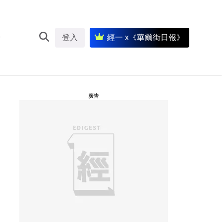
登入
經一 x《華爾街日報》
廣告