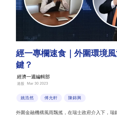
經一專欄速食｜外圍環境風
鍵？
經濟一週編輯部
Mar 30 2023
港股
姚浩然
傅允軒
陳錦興
外圍金融機構風雨飄搖，在瑞士政府介入下，瑞銀