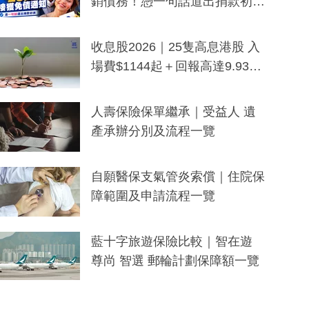
銷債務！憑一句話道出捐款初
衷：加州26萬人接獲免債通知、
一度被誤當詐騙手段
收息股2026｜25隻高息港股 入
場費$1144起＋回報高達9.93
厘！持續更新
人壽保險保單繼承｜受益人 遺
產承辦分別及流程一覽
自願醫保支氣管炎索償｜住院保
障範圍及申請流程一覽
藍十字旅遊保險比較｜智在遊
尊尚 智選 郵輪計劃保障額一覽