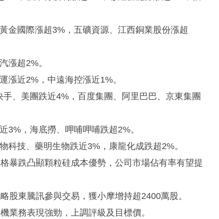
黃金國際漲超3%，五礦資源、江西銅業股份漲超
汽漲超2%。
運漲近2%，中遠海控漲近1%。
快手、美團跌近4%，百度集團、阿里巴巴、京東集團
近3%，海底撈、呷哺呷哺跌超2%。
物科技、藥明生物跌近3%，康龍化成跌超2%。
硅料價格暴跌凸顯顆粒硅成本優勢，公司市場佔有率有望提
且戰略股東騰訊參與交易，獲小摩增持超2400萬股。
人計算機業務表現強勁，上調評級及目標價。