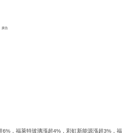
廣告
6%，福萊特玻璃漲超4%，彩虹新能源漲超3%，福