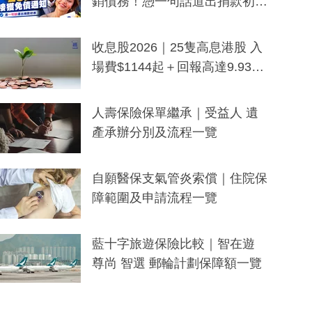
銷債務！憑一句話道出捐款初
衷：加州26萬人接獲免債通知、
一度被誤當詐騙手段
收息股2026｜25隻高息港股 入
場費$1144起＋回報高達9.93
厘！持續更新
人壽保險保單繼承｜受益人 遺
產承辦分別及流程一覽
自願醫保支氣管炎索償｜住院保
障範圍及申請流程一覽
藍十字旅遊保險比較｜智在遊
尊尚 智選 郵輪計劃保障額一覽