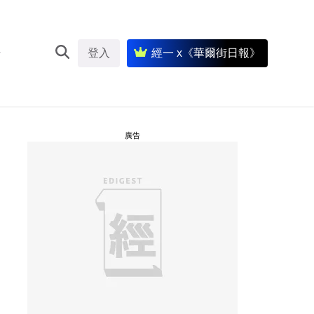
登入
經一 x《華爾街日報》
廣告