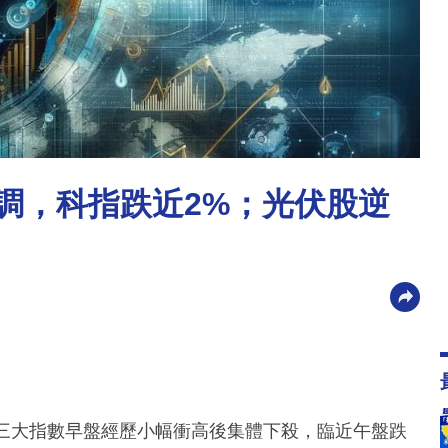
回調，科指跌近2%；光伏股逆
，三大指數早盤經歷小幅衝高後集體下殺，臨近午盤跌