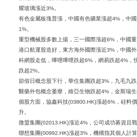
耀玻璃漲近3%。
有色金屬板塊普漲，中國有色礦業漲超4%，中國
1%。
重型機械股多數上揚，三一國際漲超6%，中國重
港口航運股造好，東方海外國際漲近3%，中國外
科網股走低，嗶哩嗶哩跌超6%，網易跌超4%，
跌超2%。
節假日概念股下行，華住集團跌超3%，九毛九跌
醫藥外包概念萎靡，維亞生物跌超4%，金斯瑞生
個股方面，協鑫科技(03800.HK)漲超6%，
升。
微盟集團(02013.HK)漲近4%，公司成功募資
聯想集團(00992.HK)漲超3%，機構指其個