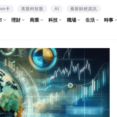
mon卡
美股科技股
AI
最新財經資訊
市
理財
商業
科技
職場
生活
時事