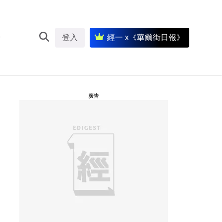
登入
經一 x《華爾街日報》
廣告