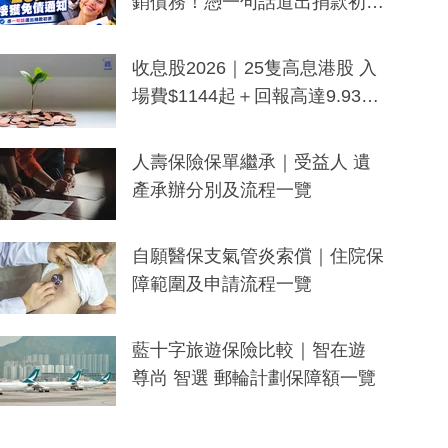
銷債務！憑一句話道出捐款初
衷：加州26萬人接獲免債通知、
一度被誤當詐騙手段
收息股2026｜25隻高息港股 入
場費$1144起＋回報高達9.93
厘！持續更新
人壽保險保單繼承｜受益人 遺
產承辦分別及流程一覽
自願醫保支氣管炎索償｜住院保
障範圍及申請流程一覽
藍十字旅遊保險比較｜智在遊
尊尚 智選 郵輪計劃保障額一覽