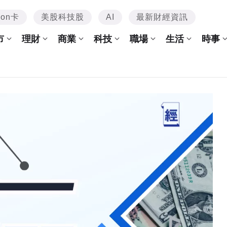
mon卡
美股科技股
AI
最新財經資訊
市
理財
商業
科技
職場
生活
時事