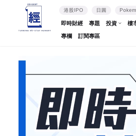
港股IPO
日圓
Poke
即時財經
專題
投資
樓
專欄
訂閱專區