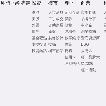
即時財經
專題
投資
樓市
理財
商業
港股
大市消息
定期存款
市場動態
美股
二手成交
保險
品牌故事
外匯
資助房屋
儲蓄
中小企
債券
新盤
強積金
創業指南
基金觀點
裝修設計
數字銀行
營商資源庫
虛擬投資
按揭
借貸
ESG
投資熱話
樓市熱話
稅務
大灣區
信用卡
經一品牌大
理財熱話
獎2026
經一活動