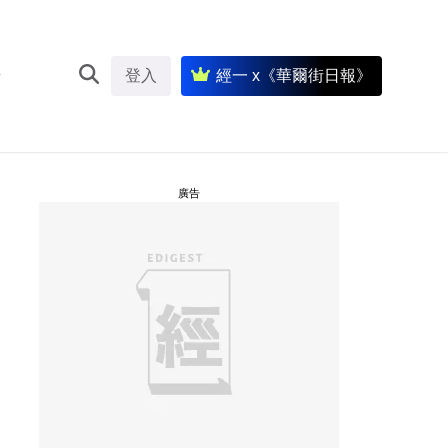
登入
經一 x《華爾街日報》
廣告