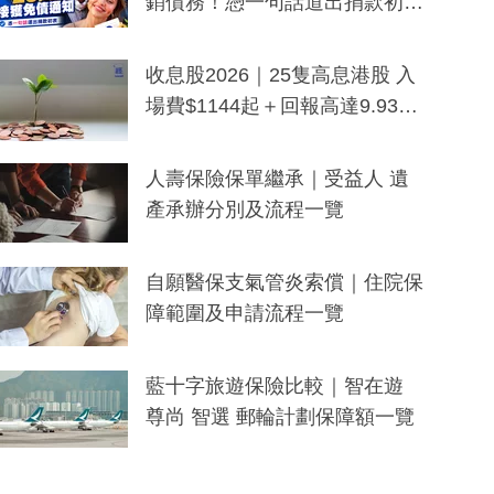
銷債務！憑一句話道出捐款初
衷：加州26萬人接獲免債通知、
一度被誤當詐騙手段
收息股2026｜25隻高息港股 入
場費$1144起＋回報高達9.93
厘！持續更新
人壽保險保單繼承｜受益人 遺
產承辦分別及流程一覽
自願醫保支氣管炎索償｜住院保
障範圍及申請流程一覽
藍十字旅遊保險比較｜智在遊
尊尚 智選 郵輪計劃保障額一覽