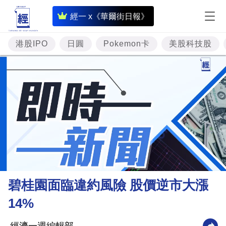
即
經一 x《華爾街日報》
時
財
港股IPO
日圓
Pokemon卡
美股科技股
經
專
題
投
資
樓
市
理
碧桂園面臨違約風險 股價逆市大漲
財
14%
商
業