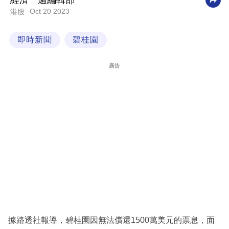
經濟一週編輯部
Oct 20 2023
港股
科
技
即時新聞
碧桂園
職
場
廣告
生
活
時
事
專
欄
訂
閱
專
據路透社報導，碧桂園因無法償還1500萬美元的票息，面
區