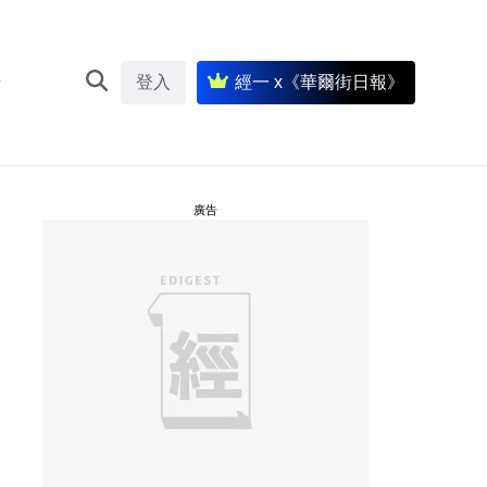
登入
經一 x《華爾街日報》
廣告