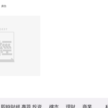
廣告
即時財經
專題
投資
樓市
理財
商業