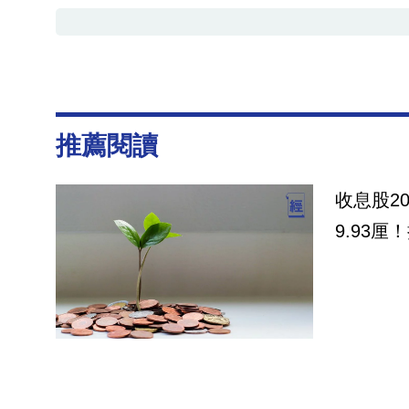
推薦閱讀
收息股2
9.93厘