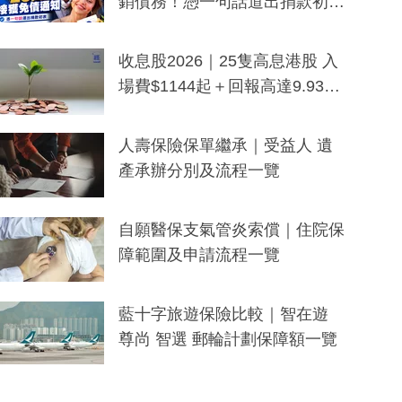
銷債務！憑一句話道出捐款初
衷：加州26萬人接獲免債通知、
一度被誤當詐騙手段
收息股2026｜25隻高息港股 入
場費$1144起＋回報高達9.93
厘！持續更新
人壽保險保單繼承｜受益人 遺
產承辦分別及流程一覽
自願醫保支氣管炎索償｜住院保
障範圍及申請流程一覽
藍十字旅遊保險比較｜智在遊
尊尚 智選 郵輪計劃保障額一覽