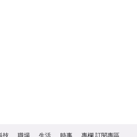
科技
職場
生活
時事
專欄
訂閱專區