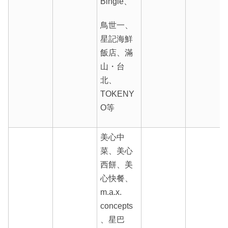
Bingle、
鳥世一、
星記海鮮
飯店、滿
山・台
北、
TOKENY
O等
美心中
菜、美心
西餅、美
心快餐、
m.a.x.
concepts
、星巴