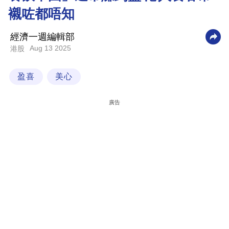
襯咗都唔知
科
技
經濟一週編輯部
職
Aug 13 2025
港股
場
盈喜
美心
生
活
廣告
時
事
專
欄
訂
閱
專
區