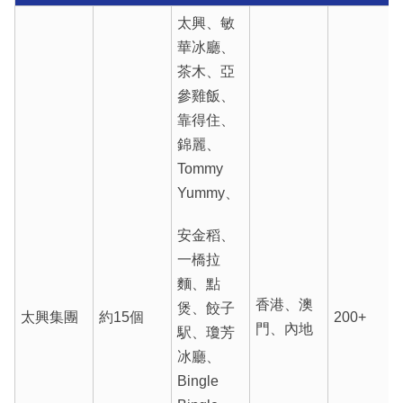
太興、敏
華冰廳、
茶木、亞
參雞飯、
靠得住、
錦麗、
Tommy
Yummy、
安金稻、
一橋拉
麵、點
香港、澳
煲、餃子
太興集團
約15個
200+
門、內地
駅、瓊芳
冰廳、
Bingle