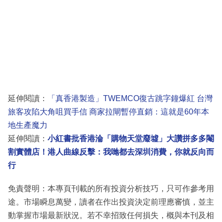
延伸閱讀：
「真香港製造」TWEMCO復古跳字鐘爆紅 台灣
旅客攻陷大角咀買手信 商家拉閘暫停直銷：這就是60年本
地生產魔力
延伸閱讀：
小紅書批香港淪「購物天堂廢墟」大讚拼多多閹
割實體店！港人曲線反擊：我哋都去深圳消費，你就反向而
行
免責聲明：本專頁刊載的所有投資分析技巧，只可作參考用
途。市場瞬息萬變，讀者在作出投資決定前理應審慎，並主
動掌握市場最新狀況。若不幸招致任何損失，概與本刊及相