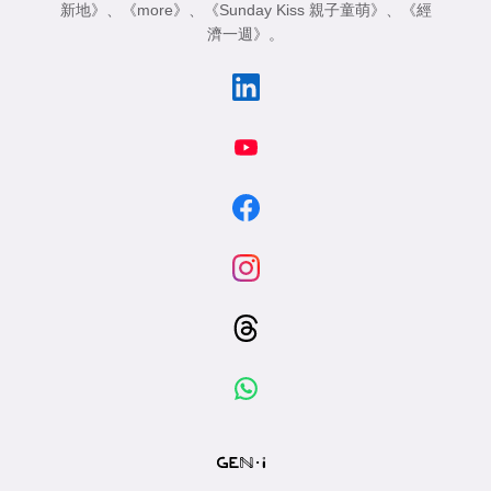
新地》
、
《more》
、
《Sunday Kiss 親子童萌》
、
《經
濟一週》
。