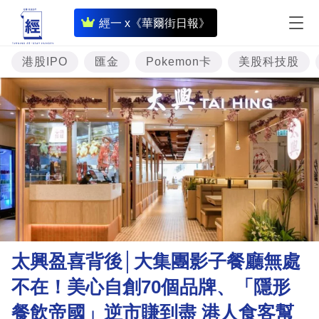
即
經一 x《華爾街日報》
時
財
港股IPO
匯金
Pokemon卡
美股科技股
經
專
題
投
資
樓
市
理
太興盈喜背後│大集團影子餐廳無處
財
不在！美心自創70個品牌、「隱形
商
餐飲帝國」逆市賺到盡 港人食客幫
業