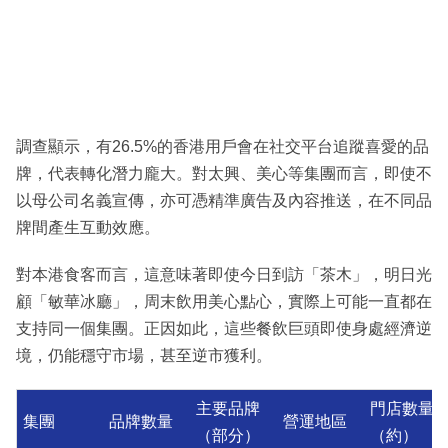
調查顯示，有26.5%的香港用戶會在社交平台追蹤喜愛的品
牌，代表轉化潛力龐大。對太興、美心等集團而言，即使不
以母公司名義宣傳，亦可憑精準廣告及內容推送，在不同品
牌間產生互動效應。
對本港食客而言，這意味著即使今日到訪「茶木」，明日光
顧「敏華冰廳」，周末飲用美心點心，實際上可能一直都在
支持同一個集團。正因如此，這些餐飲巨頭即使身處經濟逆
境，仍能穩守市場，甚至逆市獲利。
主要品牌
門店數量
集團
品牌數量
營運地區
（部分）
（約）