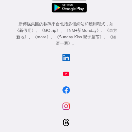
新傳媒集團的數碼平台包括多個網站和應用程式，如
《新假期》
、
《GOtrip》
、
《NM+新Monday》
、
《東方
新地》
、
《more》
、
《Sunday Kiss 親子童萌》
、
《經
濟一週》
。