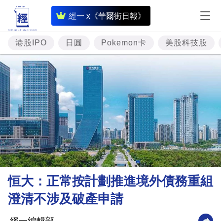
即
經一 x《華爾街日報》
時
財
港股IPO
日圓
Pokemon卡
美股科技股
經
專
題
投
資
樓
市
理
恒大：正常按計劃推進境外債務重組
財
澄清不涉及破產申請
商
業