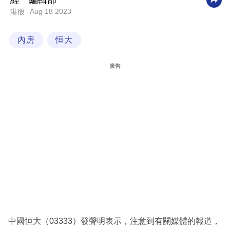
經一編輯部
Aug 18 2023
港股
科
技
內房
恒大
職
場
廣告
生
活
時
事
專
欄
訂
閱
專
中國恒大（03333）發聲明表示，注意到有關媒體的報道，
區