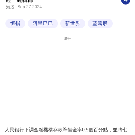
經一編輯部
Sep 27 2024
港股
科
技
恒指
阿里巴巴
新世界
藍籌股
職
場
廣告
生
活
時
事
專
欄
訂
閱
專
人民銀行下調金融機構存款準備金率0.5個百分點，並將七
區