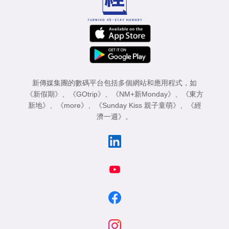
新傳媒集團的數碼平台包括多個網站和應用程式，如
《新假期》
、
《GOtrip》
、
《NM+新Monday》
、
《東方
新地》
、
《more》
、
《Sunday Kiss 親子童萌》
、
《經
濟一週》
。