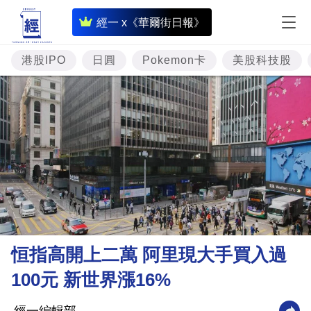
即
經一 x《華爾街日報》
時
財
港股IPO
日圓
Pokemon卡
美股科技股
經
專
題
投
資
樓
市
理
恒指高開上二萬 阿里現大手買入過
財
100元 新世界漲16%
商
業