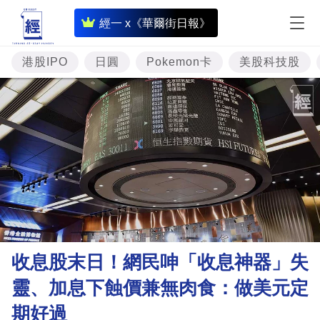
即
經一 x《華爾街日報》
時
財
港股IPO
日圓
Pokemon卡
美股科技股
經
專
題
投
資
樓
市
理
收息股末日！網民呻「收息神器」失
財
靈、加息下蝕價兼無肉食：做美元定
商
期好過
業