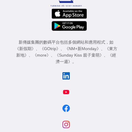
新傳媒集團的數碼平台包括多個網站和應用程式，如
《新假期》
、
《GOtrip》
、
《NM+新Monday》
、
《東方
新地》
、
《more》
、
《Sunday Kiss 親子童萌》
、
《經
濟一週》
。