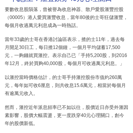
要數收息股隕落，曾被譽為收息神器、散戶愛股滙豐控股
（00005）港人愛買滙豐收息，當年80後的士哥狂儲滙豐，
每個月收過萬元利息成為一時熱話。
當年33歲的士哥在香港討論區表示，揸的士11年，過去每
月開足30日工，每日揸12個鐘，一個月平均儲蓄17,500
元，一夠錢就買滙控。表示自己已「手持5,200股，到2016
年12月，終於買夠40,000股，每個月可收過萬元利息。」
以滙控當時價格估計，的士哥手持滙控股份市值約260萬
元，每年如可收6厘息，則共收息15.6萬元，相當於每個月
有逾萬元收入。
然而，滙控近年派息頻率已不如以往，股價近日亦受外滙因
素影響，股價大幅震盪，更一度跌穿40元心理關口，創今
年的股價新低。