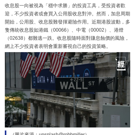
收息股一向被視為「穩中求勝」的投資工具，受投資者歡
迎，不少投資者或會買入公用股收息對沖。然而，加息周期
開始，公用股、收息股難發揮避險作用。近期港股波動，多
隻傳統收息股如港鐵（00066）、中電（00002）、港燈
（02638）都難逃一跌。收息股隨時面對賺息蝕價的風險，
網上不少投資者表明會重新審視自己的投資策略。
（圖片來源：unsplash@robbmiller）