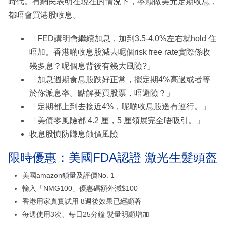
時代。有網民表明在現在的情況下，寧願做美元定期收息，
都唔會買港股收息。
「FED講明會繼續加息，加到3.5-4.0%左右就hold 住
唔加。香港啲收息股減去呢個risk free rate實際係收
幾多息？呢個息背後有幾大風險?」
「加息週期食息股跌好正常，擺定期4%高過或者等
於你派息率。點解要買股票，唔避險？」
「定期都上到去接近4%，呢啲收息股邊有運行。」
「美債零風險都 4.2 厘，5 厘領展完全唔吸引。」
收息股慎防賺息蝕價風險
限時優惠：美國FDA認證 激光生髮頭盔
美國amazon鎖量及評價No. 1
輸入「NMG100」優惠碼額外減$100
香港用家真實試用 8週後效果已經顯著
每週使用3次、每日25分鐘 髮量明顯增加