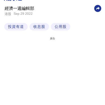
科
經濟一週編輯部
技
Sep 29 2022
港股
職
投資有道
收息股
公用股
場
生
廣告
活
時
事
專
欄
訂
閱
專
區