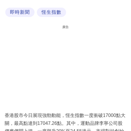
科
即時新聞
恆生指數
技
職
廣告
場
生
活
時
事
專
欄
訂
閱
香港股市今日展現強勁動能，恆生指數一度衝破17000點大
專
關，最高點達到17047.26點。其中，運動品牌李寧公司股
區