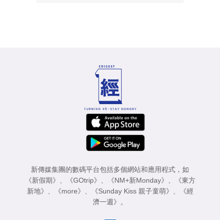
新傳媒集團的數碼平台包括多個網站和應用程式，如
《新假期》
、
《GOtrip》
、
《NM+新Monday》
、
《東方
新地》
、
《more》
、
《Sunday Kiss 親子童萌》
、
《經
濟一週》
。