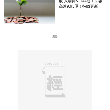
股 入場費$1144起＋回報
高達9.93厘！持續更新
廣告