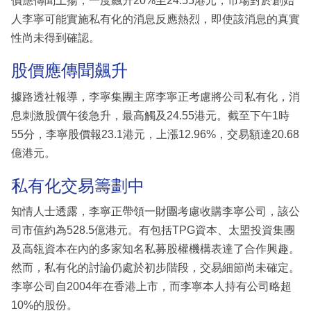
價應傳聞上揚，一度飆升20%至24.55港元，市場對於創始
人李寧可能實施私有化的消息反應熱烈，即使該消息的真實
性尚未得到確認。
股價應傳聞飆升
據路透社報導，李寧集團主席李寧正考慮將公司私有化，消
息刺激股價午後急升，最高觸及24.55港元。截至下午1時
55分，李寧股價報23.1港元，上漲12.96%，交易額達20.68
億港元。
私有化交易籌劃中
知情人士透露，李寧正帶領一財團考慮收購李寧公司，該公
司市值約為528.5億港元。有包括TPG資本、太盟投資集團
及高瓴資本在內的多家知名私募股權機構表達了合作興趣。
然而，私有化的討論仍處於初步階段，交易細節尚未確定。
李寧公司自2004年在香港上市，而李寧本人持有公司略超
10%的股份。