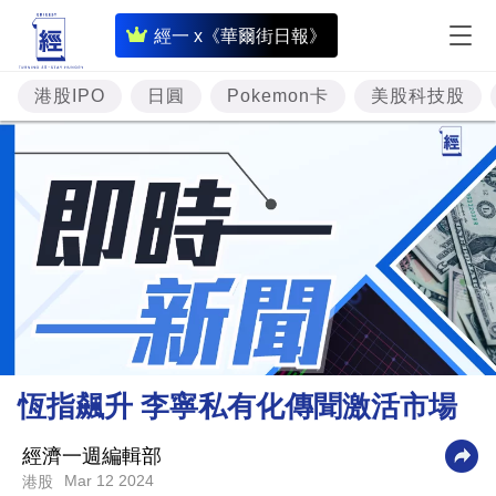
即
經一 x《華爾街日報》
時
財
港股IPO
日圓
Pokemon卡
美股科技股
經
專
題
投
資
樓
市
理
恆指飆升 李寧私有化傳聞激活市場
財
商
經濟一週編輯部
Mar 12 2024
港股
業