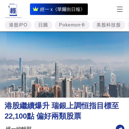
即
經一 x《華爾街日報》
時
財
港股IPO
日圓
Pokemon卡
美股科技股
經
專
題
投
資
樓
市
理
港股繼續爆升 瑞銀上調恒指目標至
財
22,100點 偏好兩類股票
商
業