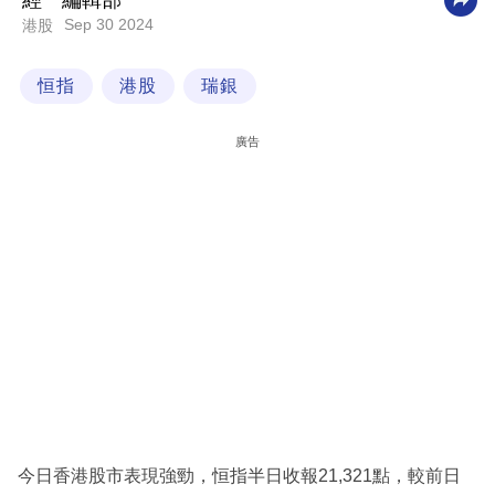
經一編輯部
Sep 30 2024
港股
科
技
恒指
港股
瑞銀
職
場
廣告
生
活
時
事
專
欄
訂
閱
專
今日香港股市表現強勁，恒指半日收報21,321點，較前日
區