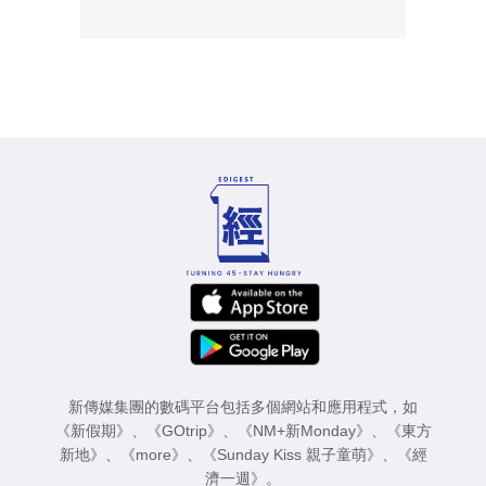
新傳媒集團的數碼平台包括多個網站和應用程式，如
《新假期》
、
《GOtrip》
、
《NM+新Monday》
、
《東方
新地》
、
《more》
、
《Sunday Kiss 親子童萌》
、
《經
濟一週》
。