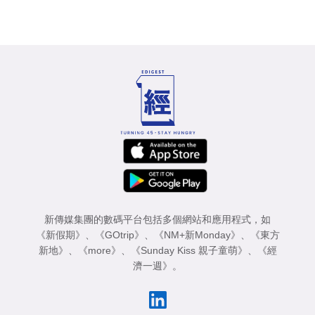
新傳媒集團的數碼平台包括多個網站和應用程式，如
《新假期》
、
《GOtrip》
、
《NM+新Monday》
、
《東方
新地》
、
《more》
、
《Sunday Kiss 親子童萌》
、
《經
濟一週》
。