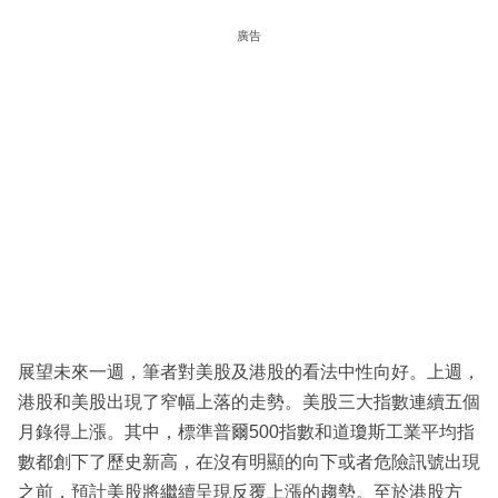
科
廣告
技
職
場
生
活
時
事
專
欄
展望未來一週，筆者對美股及港股的看法中性向好。上週，
訂
港股和美股出現了窄幅上落的走勢。美股三大指數連續五個
閱
月錄得上漲。其中，標準普爾500指數和道瓊斯工業平均指
專
數都創下了歷史新高，在沒有明顯的向下或者危險訊號出現
區
之前，預計美股將繼續呈現反覆上漲的趨勢。至於港股方