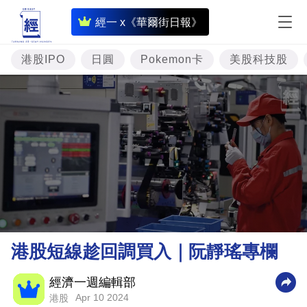
即
經一 x《華爾街日報》
時
財
港股IPO
日圓
Pokemon卡
美股科技股
經
專
題
投
資
樓
市
理
港股短線趁回調買入｜阮靜瑤專欄
財
商
經濟一週編輯部
Apr 10 2024
港股
業