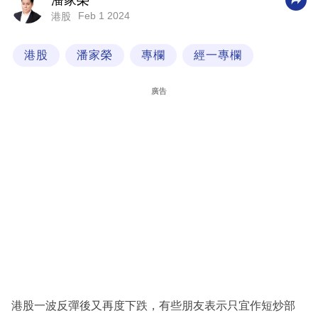
潘家榮
Feb 1 2024
港股
科
技
港股
潘家榮
專欄
經一專欄
職
場
廣告
生
活
時
事
專
欄
訂
閱
專
港股一波反彈後又再度下跌，有些朋友表示只宜作短炒部
區