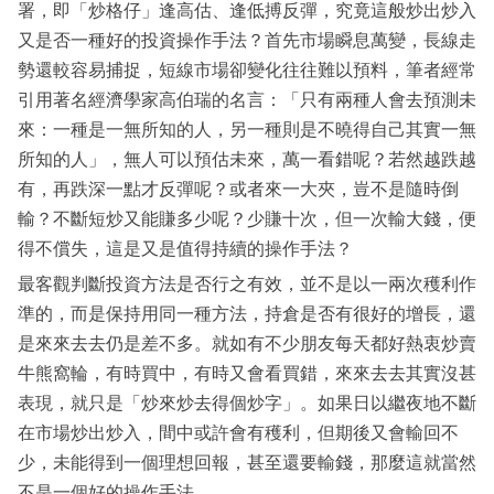
署，即「炒格仔」逢高估、逢低搏反彈，究竟這般炒出炒入
又是否一種好的投資操作手法？首先市場瞬息萬變，長線走
勢還較容易捕捉，短線市場卻變化往往難以預料，筆者經常
引用著名經濟學家高伯瑞的名言：「只有兩種人會去預測未
來：一種是一無所知的人，另一種則是不曉得自己其實一無
所知的人」，無人可以預估未來，萬一看錯呢？若然越跌越
有，再跌深一點才反彈呢？或者來一大夾，豈不是隨時倒
輸？不斷短炒又能賺多少呢？少賺十次，但一次輸大錢，便
得不償失，這是又是值得持續的操作手法？
最客觀判斷投資方法是否行之有效，並不是以一兩次穫利作
準的，而是保持用同一種方法，持倉是否有很好的增長，還
是來來去去仍是差不多。就如有不少朋友每天都好熱衷炒賣
牛熊窩輪，有時買中，有時又會看買錯，來來去去其實沒甚
表現，就只是「炒來炒去得個炒字」。如果日以繼夜地不斷
在市場炒出炒入，間中或許會有穫利，但期後又會輸回不
少，未能得到一個理想回報，甚至還要輸錢，那麼這就當然
不是一個好的操作手法。