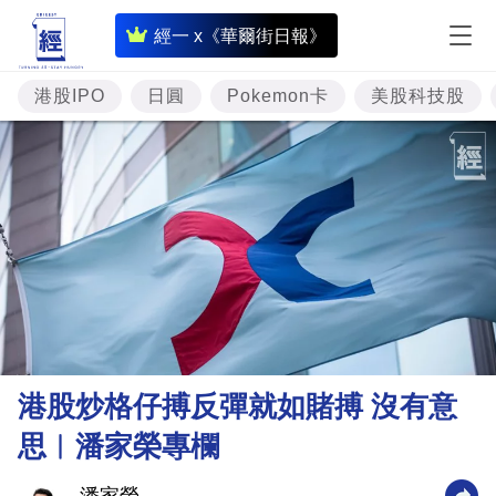
即
經一 x《華爾街日報》
時
財
港股IPO
日圓
Pokemon卡
美股科技股
經
專
題
投
資
樓
市
理
港股炒格仔搏反彈就如賭搏 沒有意
財
思︳潘家榮專欄
商
業