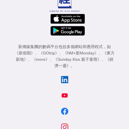
新傳媒集團的數碼平台包括多個網站和應用程式，如
《新假期》
、
《GOtrip》
、
《NM+新Monday》
、
《東方
新地》
、
《more》
、
《Sunday Kiss 親子童萌》
、
《經
濟一週》
。