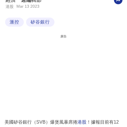
經濟一週編輯部
Mar 13 2023
港股
科
技
滙控
矽谷銀行
職
場
廣告
生
活
時
事
專
欄
訂
閱
專
美國矽谷銀行（SVB）爆煲風暴席捲
港股
！據報目前有12
區