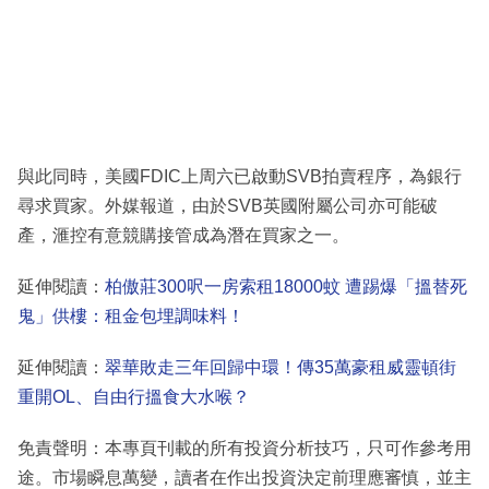
與此同時，美國FDIC上周六已啟動SVB拍賣程序，為銀行
尋求買家。外媒報道，由於SVB英國附屬公司亦可能破
產，滙控有意競購接管成為潛在買家之一。
延伸閱讀：
柏傲莊300呎一房索租18000蚊 遭踢爆「搵替死
鬼」供樓：租金包埋調味料！
延伸閱讀：
翠華敗走三年回歸中環！傳35萬豪租威靈頓街
重開OL、自由行搵食大水喉？
免責聲明：本專頁刊載的所有投資分析技巧，只可作參考用
途。市場瞬息萬變，讀者在作出投資決定前理應審慎，並主