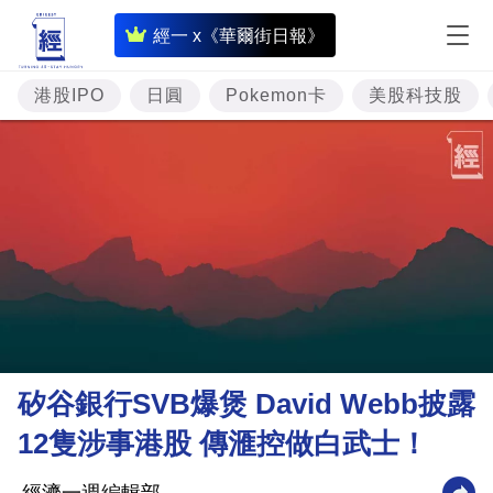
即
經一 x《華爾街日報》
時
財
港股IPO
日圓
Pokemon卡
美股科技股
經
專
題
投
資
樓
市
理
矽谷銀行SVB爆煲 David Webb披露
財
12隻涉事港股 傳滙控做白武士！
商
業