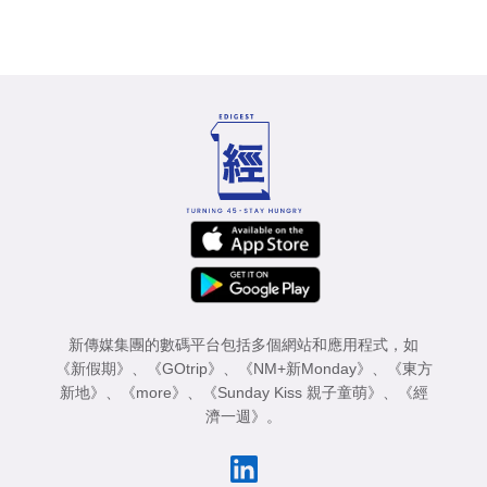
新傳媒集團的數碼平台包括多個網站和應用程式，如
《新假期》
、
《GOtrip》
、
《NM+新Monday》
、
《東方
新地》
、
《more》
、
《Sunday Kiss 親子童萌》
、
《經
濟一週》
。