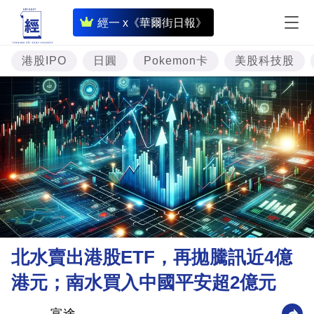
即
經一 x《華爾街日報》
時
財
港股IPO
日圓
Pokemon卡
美股科技股
經
專
題
投
資
樓
市
理
北水賣出港股ETF，再拋騰訊近4億
財
港元；南水買入中國平安超2億元
商
業