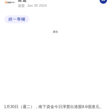
富途
Jan 30 2024
港股
科
技
經一專欄
職
場
廣告
生
活
時
事
專
欄
訂
閱
專
1月30日（週二），南下資金今日淨賣出港股8.6億港元。
區