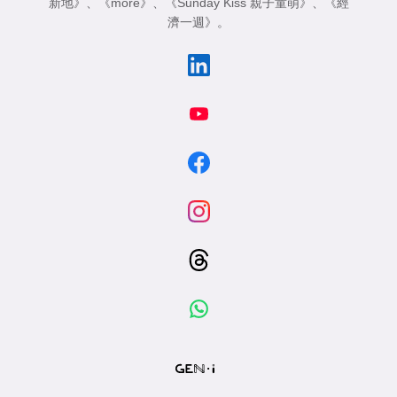
新地》
、
《more》
、
《Sunday Kiss 親子童萌》
、
《經
濟一週》
。