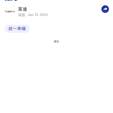
科
富途
技
Jan 31 2024
港股
職
經一專欄
場
生
廣告
活
時
事
專
欄
訂
閱
專
區