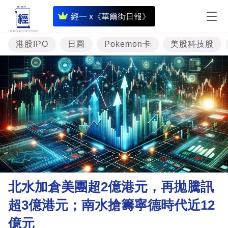
即
經一 x《華爾街日報》
時
財
港股IPO
日圓
Pokemon卡
美股科技股
經
專
題
投
資
樓
市
理
北水加倉美團超2億港元，再拋騰訊
財
超3億港元；南水搶籌寧德時代近12
商
億元
業