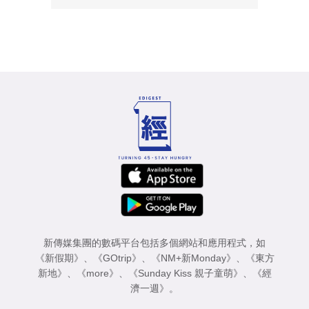
新傳媒集團的數碼平台包括多個網站和應用程式，如
《新假期》
、
《GOtrip》
、
《NM+新Monday》
、
《東方
新地》
、
《more》
、
《Sunday Kiss 親子童萌》
、
《經
濟一週》
。