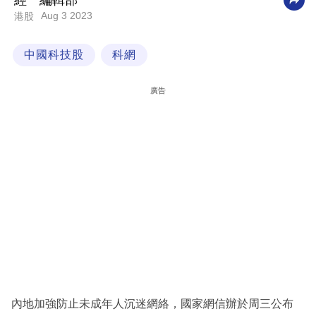
經一編輯部
Aug 3 2023
港股
科
技
中國科技股
科網
職
場
廣告
生
活
時
事
專
欄
訂
閱
專
內地加強防止未成年人沉迷網絡，國家網信辦於周三公布
區