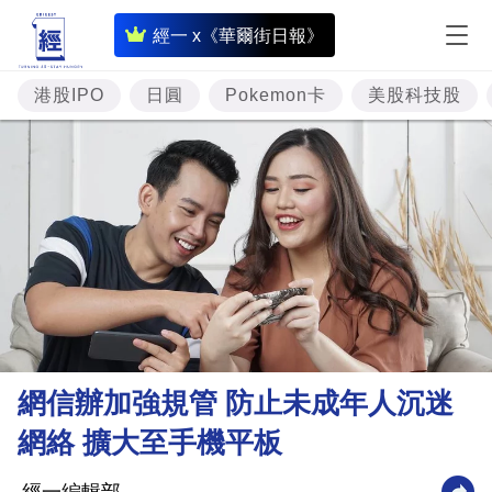
即
經一 x《華爾街日報》
時
財
港股IPO
日圓
Pokemon卡
美股科技股
經
專
題
投
資
樓
市
理
網信辦加強規管 防止未成年人沉迷
財
網絡 擴大至手機平板
商
業