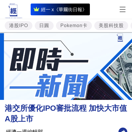
即
經一 x《華爾街日報》
時
財
港股IPO
日圓
Pokemon卡
美股科技股
經
專
題
投
資
樓
市
理
港交所優化IPO審批流程 加快大市值
財
A股上市
商
業