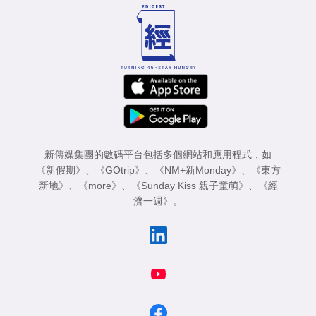
新傳媒集團的數碼平台包括多個網站和應用程式，如
《新假期》
、
《GOtrip》
、
《NM+新Monday》
、
《東方
新地》
、
《more》
、
《Sunday Kiss 親子童萌》
、
《經
濟一週》
。