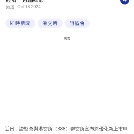
經濟一週編輯部
Oct 18 2024
港股
科
技
即時新聞
港交所
證監會
職
場
廣告
生
活
時
事
專
欄
訂
閱
專
近日，證監會與港交所（388）聯交所宣布將優化新上市申
區