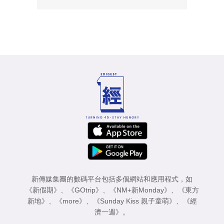
新傳媒集團的數碼平台包括多個網站和應用程式，如
《新假期》
、
《GOtrip》
、
《NM+新Monday》
、
《東方
新地》
、
《more》
、
《Sunday Kiss 親子童萌》
、
《經
濟一週》
。