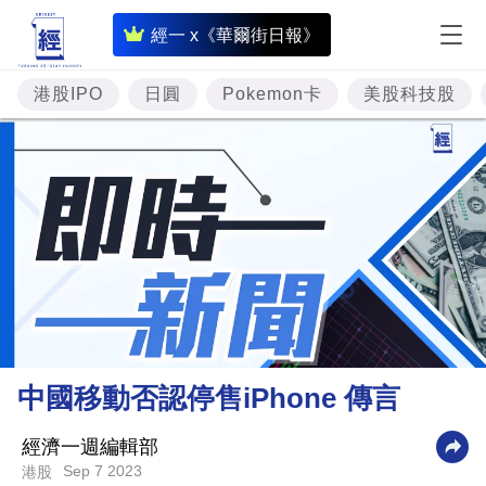
即
經一 x《華爾街日報》
時
財
港股IPO
日圓
Pokemon卡
美股科技股
經
專
題
投
資
樓
市
理
中國移動否認停售iPhone 傳言
財
商
經濟一週編輯部
Sep 7 2023
港股
業