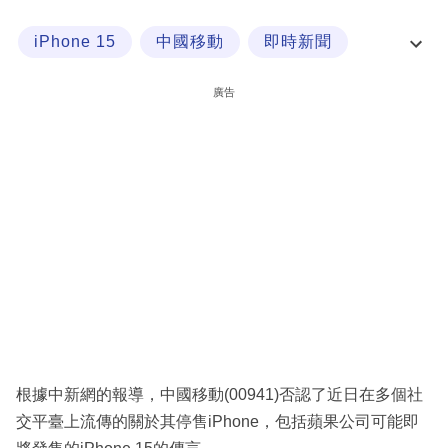
科
iPhone 15
中國移動
即時新聞
技
iPhone
職
廣告
場
生
活
時
事
專
欄
訂
閱
根據中新網的報導，中國移動(00941)否認了近日在多個社
專
交平臺上流傳的關於其停售iPhone，包括蘋果公司可能即
區