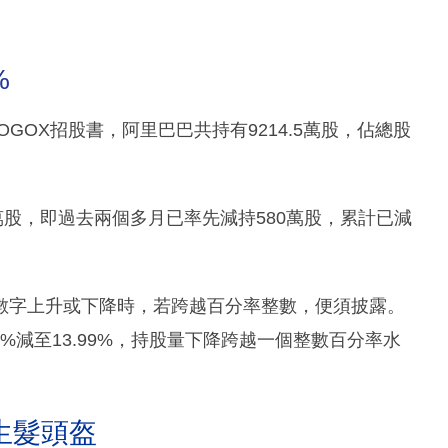
%
OGOX招股書，阿里巴巴共持有9214.5萬股，佔總股
3萬股，即過去兩個多月已率先減持580萬股，累計已減
數字上升或下降時，若跨越百分率整數，便須披露。
%減至13.99%，持股量下降跨越一個整數百分率水
生髮頭盔