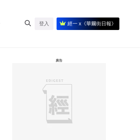
登入
經一 x《華爾街日報》
廣告