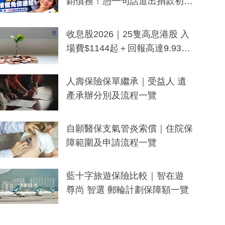
銷債務！憑一句話道出捐款初
衷：加州26萬人接獲免債通知、
一度被誤當詐騙手段
收息股2026｜25隻高息港股 入
場費$1144起＋回報高達9.93
厘！持續更新
人壽保險保單繼承｜受益人 遺
產承辦分別及流程一覽
自願醫保支氣管炎索償｜住院保
障範圍及申請流程一覽
藍十字旅遊保險比較｜智在遊
尊尚 智選 郵輪計劃保障額一覽