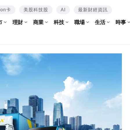
mon卡
美股科技股
AI
最新財經資訊
市
理財
商業
科技
職場
生活
時事