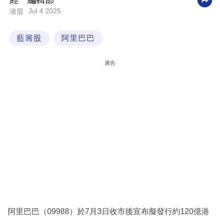
經一編輯部
Jul 4 2025
港股
科
技
藍籌股
阿里巴巴
職
場
廣告
生
活
時
事
專
欄
訂
閱
專
阿里巴巴（09988）於7月3日收市後宣布擬發行約120億港
區