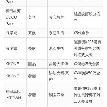
Park
福田星河
醫護級面膜兌換
COCO
美容
壹心駿美
券
Park
海岸城
茶飲
奈雪生活
¥5代金券
優惠價¥295購買
海岸城
餐飲
原石牛扒
黑鑽松露斧頭扒
甄選雙人餐
KKONE
甜品
吉姆大師傅
¥20減¥5代金券
湊湊火鍋‧茶
¥300減¥50代金
KKONE
餐廳
憩
券
優惠價¥199享用
福田卓悅
餐廳
潤園四季
竹笙馬蹄椰子雞
INTOWN
二人餐套餐