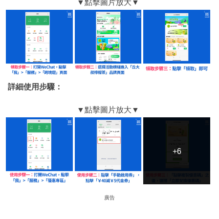
詳細使用步驟：
+6
+6
廣告