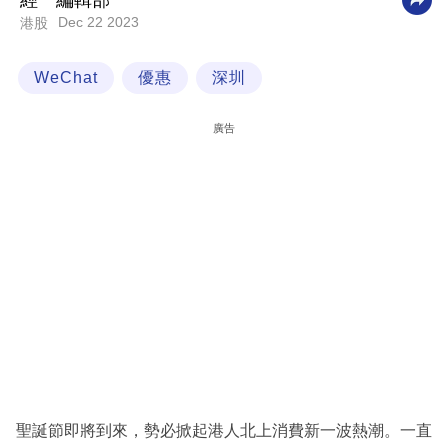
經一編輯部
Dec 22 2023
港股
科
技
WeChat
優惠
深圳
職
場
廣告
生
活
時
事
專
欄
訂
閱
專
聖誕節即將到來，勢必掀起港人北上消費新一波熱潮。一直
區