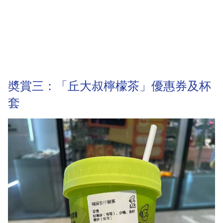
奬賞三：「丘大叔檸檬茶」優惠券及杯
套