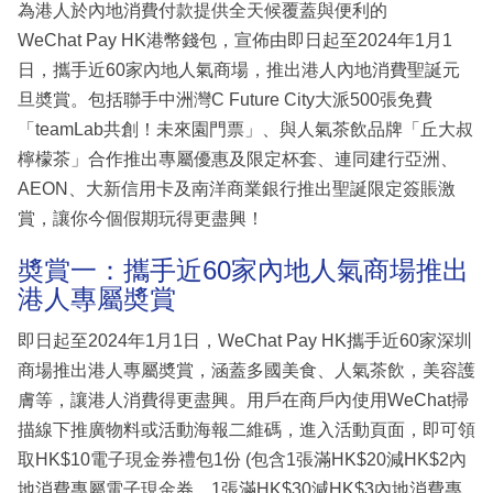
為港人於內地消費付款提供全天候覆蓋與便利的
WeChat Pay HK港幣錢包，宣佈由即日起至2024年1月1
日，攜手近60家內地人氣商場，推出港人內地消費聖誕元
旦奬賞。包括聯手中洲灣C Future City大派500張免費
「teamLab共創！未來園門票」、與人氣茶飲品牌「丘大叔
檸檬茶」合作推出專屬優惠及限定杯套、連同建行亞洲、
AEON、大新信用卡及南洋商業銀行推出聖誕限定簽賬激
賞，讓你今個假期玩得更盡興！
奬賞一：攜手近60家內地人氣商場推出
港人專屬奬賞
即日起至2024年1月1日，WeChat Pay HK攜手近60家深圳
商場推出港人專屬奬賞，涵蓋多國美食、人氣茶飲，美容護
膚等，讓港人消費得更盡興。用戶在商戶內使用WeChat掃
描線下推廣物料或活動海報二維碼，進入活動頁面，即可領
取HK$10電子現金券禮包1份 (包含1張滿HK$20減HK$2內
地消費專屬電子現金券，1張滿HK$30減HK$3內地消費專