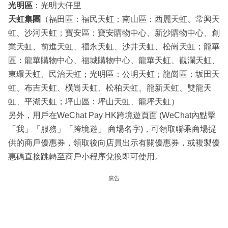
光明區
：光明大仟里
天虹集團
（福田區：福民天虹；南山區：西麗天虹、常興天
虹、沙河天虹；寶安區：寶安購物中心、新沙購物中心、創
業天虹、前進天虹、福永天虹、沙井天虹、松崗天虹；龍華
區：龍華購物中心、福城購物中心、龍華天虹、觀瀾天虹、
東環天虹、民治天虹；光明區：公明天虹；龍崗區：坂田天
虹、布吉天虹、橫崗天虹、松柏天虹、龍新天虹、雙龍天
虹、平湖天虹；坪山區：坪山天虹、龍坪天虹）
另外，用戶在WeChat Pay HK跨境遊頁面 (WeChat內點擊
「我」「服務」「跨境遊」 商場名字)，可領取聯乘商場提
供的商戶優惠券，領取後向店員出示有關優惠券，或複製優
惠碼直接跳轉至商戶小程序兌換即可使用。
廣告