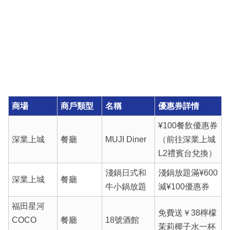
商場
商戶類型
名稱
優惠券詳情
¥100餐飲優惠券
深業上城
餐廳
MUJI Diner
（前往深業上城
L2禮賓台兌換）
淺鍋日式和
淺鍋放題滿¥600
深業上城
餐廳
牛小鍋放題
減¥100優惠券
福田星河
免費送￥38檸檬
COCO
餐廳
18號酒館
茉莉椰子水一杯