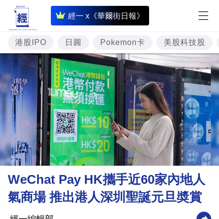
即
經一 x《華爾街日報》
時
財
港股IPO
日圓
Pokemon卡
美股科技股
經
專
題
投
資
樓
市
理
WeChat Pay HK攜手近60家內地人
財
氣商場 推出港人深圳聖誕元旦奬賞
商
業